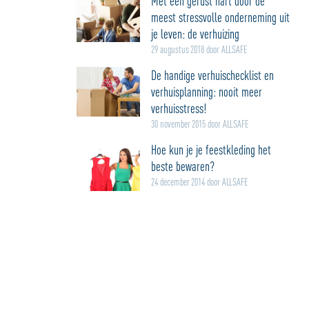
Met een gerust hart door de
meest stressvolle onderneming uit
je leven: de verhuizing
29 augustus 2018 door ALLSAFE
De handige verhuischecklist en
verhuisplanning: nooit meer
verhuisstress!
30 november 2015 door ALLSAFE
Hoe kun je je feestkleding het
beste bewaren?
24 december 2014 door ALLSAFE