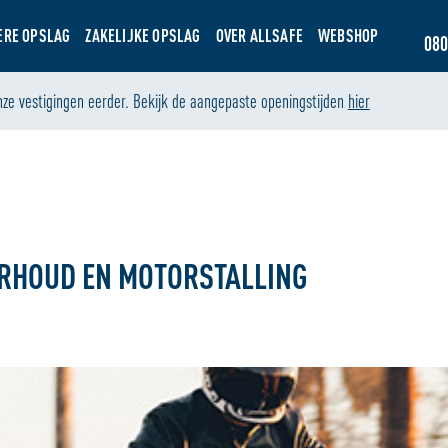
ERE OPSLAG
ZAKELIJKE OPSLAG
OVER ALLSAFE
WEBSHOP
080
nze vestigingen eerder. Bekijk de aangepaste openingstijden
hier
ERHOUD EN MOTORSTALLING