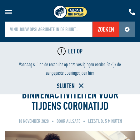
ZOEKEN
Jouw locatiediensten zijn uitgeschakeld.
LET OP
Schakel jouw locatiediensten in om deze functie te gebruiken.
G
LAAGSTE PRIJS
Vandaag sluiten de recepties op onze vestigingen eerder. Bekijk de
Home
aangepaste openingstijden
hier
SLUITEN
BINNENACTIVITEITEN VOOR
TIJDENS CORONATIJD
18 NOVEMBER 2020
DOOR ALLSAFE
LEESTIJD:
5
MINUTEN