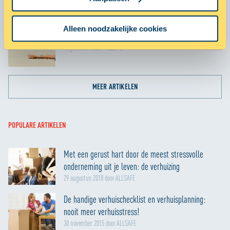
ruimte over voor leuke dingen
verwerkt en stel uw voorkeuren in het
detailgedeelte
in.
28 juni 2024 door ALLSAFE
U kunt uw toestemming op elk moment wijzigen of
Alleen noodzakelijke cookies
intrekken in de Cookieverklaring.
Zorgeloze vakantie met ALLSAFE
18 juni 2024 door ALLSAFE
Met cookies maken wij de website en jouw ervaring beter
en persoonlijker. Dankzij functionele cookies werkt de
website goed. Met cookies voor statistieken houden we
MEER ARTIKELEN
anoniem bij hoe de website wordt gebruikt, zodat we die
telkens een beetje beter kunnen maken. We gebruiken
ook cookies om content en advertenties te
POPULARE ARTIKELEN
personaliseren en om functies voor social media te
bieden. We delen informatie over je gebruik van onze site
Met een gerust hart door de meest stressvolle
met onze partners voor social media, adverteren en
onderneming uit je leven: de verhuizing
analyse zodat we ook buiten onze website een
29 augustus 2018 door ALLSAFE
persoonlijke ervaring kunnen bieden. Voor meer
informatie over hoe wij cookies gebruiken, bekijk onze
De handige verhuischecklist en verhuisplanning:
Cookie Policy
nooit meer verhuisstress!
30 november 2015 door ALLSAFE