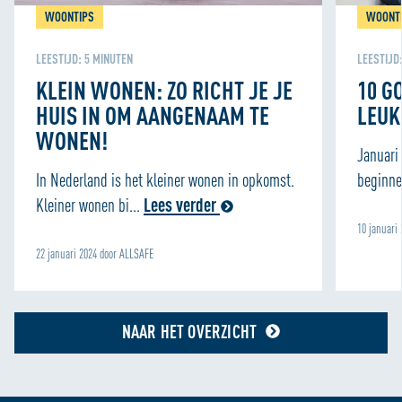
WOONTIPS
WOONT
LEESTIJD:
5
MINUTEN
LEESTIJD
KLEIN WONEN: ZO RICHT JE JE
10 G
HUIS IN OM AANGENAAM TE
LEUK
WONEN!
Januari
In Nederland is het kleiner wonen in opkomst.
beginne
Kleiner wonen bi...
Lees verder
10 januari
22 januari 2024 door ALLSAFE
NAAR HET OVERZICHT