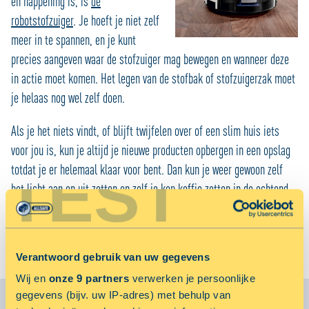
en happening is, is
de
robotstofzuiger
. Je hoeft je niet zelf
meer in te spannen, en je kunt
precies aangeven waar de stofzuiger mag bewegen en wanneer deze
in actie moet komen. Het legen van de stofbak of stofzuigerzak moet
je helaas nog wel zelf doen.
Als je het niets vindt, of blijft twijfelen over of een slim huis iets
voor jou is, kun je altijd je nieuwe producten opbergen in een opslag
TEST
totdat je er helemaal klaar voor bent. Dan kun je weer gewoon zelf
het licht aan en uit zetten en zelf je kop koffie zetten in de ochtend.
Heeft ook zo zijn charmes!
Verantwoord gebruik van uw gegevens
Wij en
onze 9 partners
verwerken je persoonlijke
gegevens (bijv. uw IP-adres) met behulp van