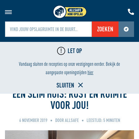
ZOEKEN
Jouw locatiediensten zijn uitgeschakeld.
LET OP
Schakel jouw locatiediensten in om deze functie te gebruiken.
GING
LAAGSTE PRIJS
Vandaag sluiten de recepties op onze vestigingen eerder. Bekijk de
Home
aangepaste openingstijden
hier
SLUITEN
EEN SLIM HUIS: RUST EN RUIMTE
VOOR JOU!
6 NOVEMBER 2019
DOOR ALLSAFE
LEESTIJD:
5
MINUTEN