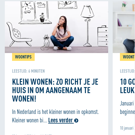
WOONTIPS
WOONT
LEESTIJD:
6
MINUTEN
LEESTIJD
KLEIN WONEN: ZO RICHT JE JE
10 G
HUIS IN OM AANGENAAM TE
LEUK
WONEN!
Januari
In Nederland is het kleiner wonen in opkomst.
beginne
Kleiner wonen bi...
Lees verder
10 januari