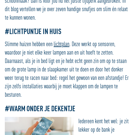
schoonmaak? Dan is voor jou nu het juiste tijdperk aangebroken. In
dit blog vertellen we je over zeven handige snufjes om slim én relaxt
te kunnen wonen.
#LICHTPUNTJE IN HUIS
Slimme huizen hebben een
lichtplan
. Deze werkt op sensoren,
waardoor je niet elke keer lampen aan en uit hoeft te zetten.
Daarnaast, als je in bed ligt en je hebt echt geen zin om op te staan
om de grote lamp in de slaapkamer uit te doen en door het donker
weer terug te racen naar bed: regel het gewoon van een afstandje! Er
zijn zelfs installaties waarbij je moet klappen om de lampen te
besturen.
#WARM ONDER JE DEKENTJE
Iedereen kent het wel: je zit
lekker op de bank je