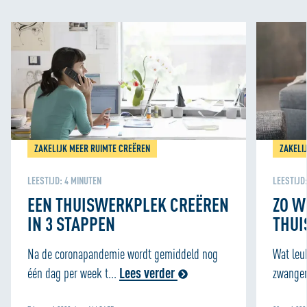
ZAKELIJK MEER RUIMTE CREËREN
ZAKELI
LEESTIJD:
4
MINUTEN
LEESTIJD
EEN THUISWERKPLEK CREËREN
ZO W
IN 3 STAPPEN
THUI
Na de coronapandemie wordt gemiddeld nog
Wat leuk
één dag per week t...
Lees verder
zwanger