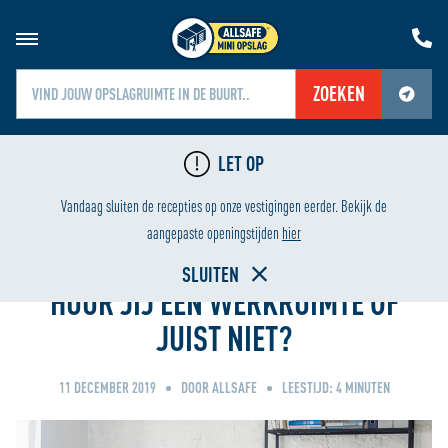
ZOEKEN
Jouw locatiediensten zijn uitgeschakeld.
LET OP
Schakel jouw locatiediensten in om deze functie te gebruiken.
VANAF ÉÉN WEEK
GRATIS TRANSPORT
Vandaag sluiten de recepties op onze vestigingen eerder. Bekijk de
Home
aangepaste openingstijden
hier
SLUITEN
HUUR JIJ EEN WERKRUIMTE OF
JUIST NIET?
11 DECEMBER 2019
DOOR ALLSAFE
LEESTIJD:
4
MINUTEN