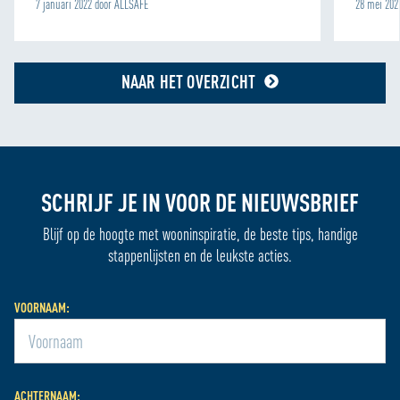
7 januari 2022 door ALLSAFE
28 mei 202
NAAR HET OVERZICHT
SCHRIJF JE IN VOOR DE NIEUWSBRIEF
Blijf op de hoogte met wooninspiratie, de beste tips, handige
stappenlijsten en de leukste acties.
VOORNAAM:
ACHTERNAAM: