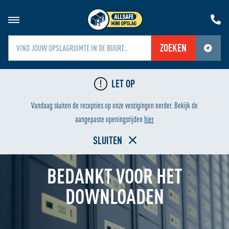
ZOEKEN
Jouw locatiediensten zijn uitgeschakeld.
LET OP
Schakel jouw locatiediensten in om deze functie te gebruiken.
LAAGSTE PRIJS
Vandaag sluiten de recepties op onze vestigingen eerder. Bekijk de
Home
aangepaste openingstijden
hier
SLUITEN
BEDANKT VOOR HET
DOWNLOADEN