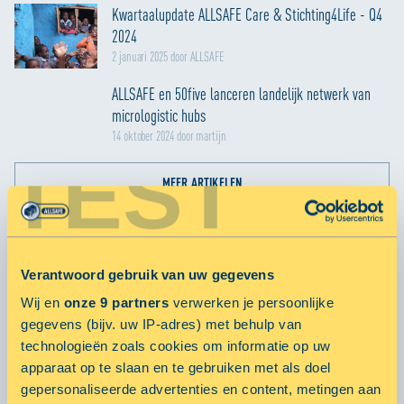
Kwartaalupdate ALLSAFE Care & Stichting4Life - Q4
2024
2 januari 2025 door ALLSAFE
ALLSAFE en 50five lanceren landelijk netwerk van
micrologistic hubs
14 oktober 2024 door martijn
TEST
MEER ARTIKELEN
POPULARE ARTIKELEN
Verantwoord gebruik van uw gegevens
Smart City Hubs
Wij en
onze 9 partners
verwerken je persoonlijke
23 oktober 2019 door
gegevens (bijv. uw IP-adres) met behulp van
technologieën zoals cookies om informatie op uw
apparaat op te slaan en te gebruiken met als doel
ALLSAFE Mini Opslag gaat voor vitaliteit met Fit20!
gepersonaliseerde advertenties en content, metingen aan
10 februari 2016 door