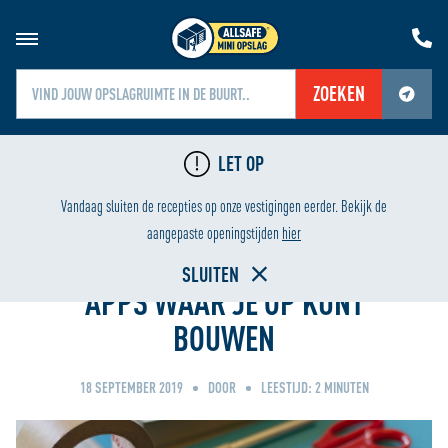
ZOEKEN
Jouw locatiediensten zijn uitgeschakeld.
LET OP
Schakel jouw locatiediensten in om deze functie te gebruiken.
ING
LAAGSTE PRIJS
Vandaag sluiten de recepties op onze vestigingen eerder. Bekijk de
Home
aangepaste openingstijden
hier
SLUITEN
APPS WAAR JE OP KUNT
BOUWEN
18 SEPTEMBER 2019
DOOR
LEESTIJD:
2
MINUTEN