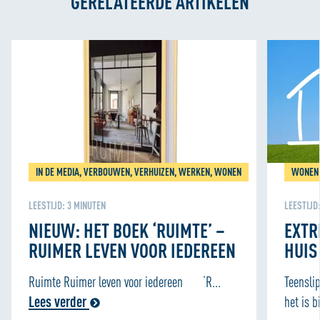
GERELATEERDE ARTIKELEN
IN DE MEDIA, VERBOUWEN, VERHUIZEN, WERKEN, WONEN
WONEN
LEESTIJD:
3
MINUTEN
LEESTIJD
NIEUW: HET BOEK ‘RUIMTE’ –
EXTR
RUIMER LEVEN VOOR IEDEREEN
HUIS
Ruimte Ruimer leven voor iedereen ‘R...
Teensli
Lees verder
het is b