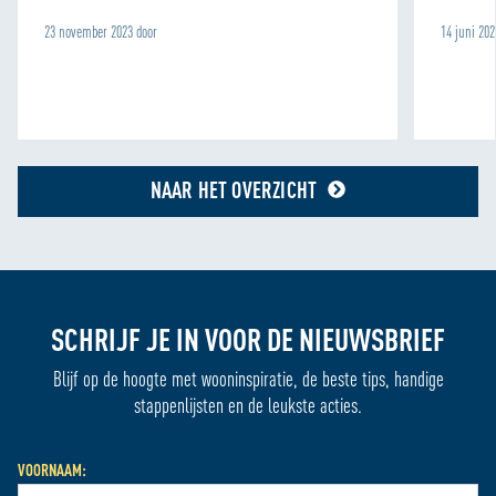
23 november 2023 door
14 juni 202
NAAR HET OVERZICHT
SCHRIJF JE IN VOOR DE NIEUWSBRIEF
Blijf op de hoogte met wooninspiratie, de beste tips, handige
stappenlijsten en de leukste acties.
VOORNAAM: