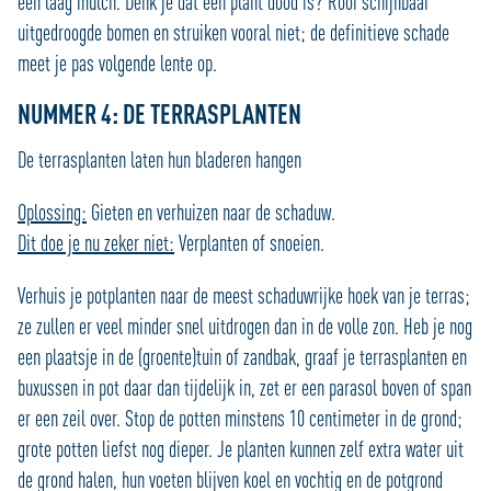
een laag mulch. Denk je dat een plant dood is? Rooi schijnbaar
uitgedroogde bomen en struiken vooral niet; de definitieve schade
meet je pas volgende lente op.
NUMMER 4: DE TERRASPLANTEN
De terrasplanten laten hun bladeren hangen
Oplossing:
Gieten en verhuizen naar de schaduw.
Dit doe je nu zeker niet:
Verplanten of snoeien.
Verhuis je potplanten naar de meest schaduwrijke hoek van je terras;
ze zullen er veel minder snel uitdrogen dan in de volle zon. Heb je nog
een plaatsje in de (groente)tuin of zandbak, graaf je terrasplanten en
buxussen in pot daar dan tijdelijk in, zet er een parasol boven of span
er een zeil over. Stop de potten minstens 10 centimeter in de grond;
grote potten liefst nog dieper. Je planten kunnen zelf extra water uit
de grond halen, hun voeten blijven koel en vochtig en de potgrond