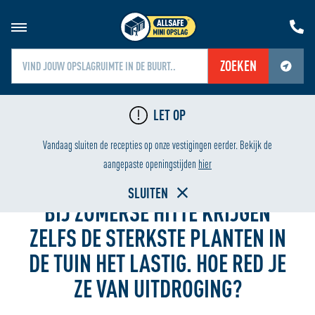
ZOEKEN
Jouw locatiediensten zijn uitgeschakeld.
LET OP
Schakel jouw locatiediensten in om deze functie te gebruiken.
NG
LAAGSTE PRIJS
Vandaag sluiten de recepties op onze vestigingen eerder. Bekijk de
Home
aangepaste openingstijden
hier
SLUITEN
BIJ ZOMERSE HITTE KRIJGEN
ZELFS DE STERKSTE PLANTEN IN
DE TUIN HET LASTIG. HOE RED JE
ZE VAN UITDROGING?