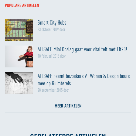
analyse zodat we ook buiten onze website een
POPULARE ARTIKELEN
persoonlijke ervaring kunnen bieden. Voor meer
informatie over hoe wij cookies gebruiken, bekijk onze
Smart City Hubs
Cookie Policy
23 oktober 2019 door
ALLSAFE Mini Opslag gaat voor vitaliteit met Fit20!
10 februari 2016 door
ALLSAFE neemt bezoekers VT Wonen & Design beurs
mee op Ruimtereis
28 september 2015 door
MEER ARTIKELEN