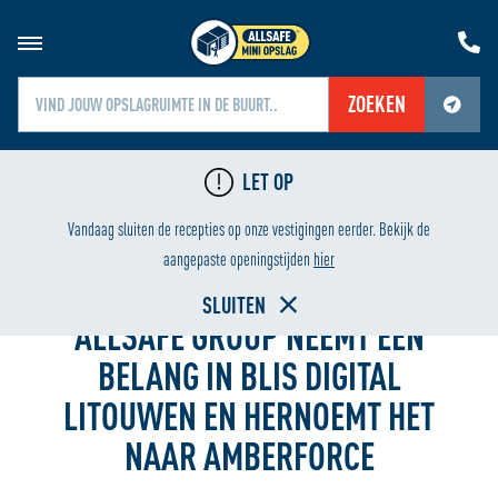
ZOEKEN
Jouw locatiediensten zijn uitgeschakeld.
LET OP
Schakel jouw locatiediensten in om deze functie te gebruiken.
ILIGING
LAAGSTE PRIJS
Vandaag sluiten de recepties op onze vestigingen eerder. Bekijk de
Home
aangepaste openingstijden
hier
SLUITEN
ALLSAFE GROUP NEEMT EEN
BELANG IN BLIS DIGITAL
LITOUWEN EN HERNOEMT HET
NAAR AMBERFORCE