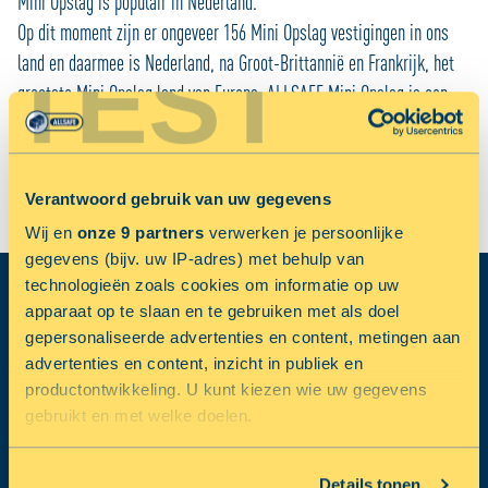
Mini Opslag is populair in Nederland.
Op dit moment zijn er ongeveer 156 Mini Opslag vestigingen in ons
TEST
land en daarmee is Nederland, na Groot-Brittannië en Frankrijk, het
grootste Mini Opslag land van Europa. ALLSAFE Mini Opslag is een
van de eerste aanbieders op de Nederlandse markt. Inmiddels heeft
ALLSAFE Mini Opslag een bijna landelijk dekkend netwerk van
vestigingen.
Verantwoord gebruik van uw gegevens
Wij en
onze 9 partners
verwerken je persoonlijke
gegevens (bijv. uw IP-adres) met behulp van
technologieën zoals cookies om informatie op uw
apparaat op te slaan en te gebruiken met als doel
SCHRIJF JE IN VOOR DE NIEUWSBRIEF
gepersonaliseerde advertenties en content, metingen aan
Blijf op de hoogte met wooninspiratie, de beste tips, handige
advertenties en content, inzicht in publiek en
stappenlijsten en de leukste acties.
productontwikkeling. U kunt kiezen wie uw gegevens
gebruikt en met welke doelen.
VOORNAAM:
Als u het toestaat, willen we ook graag:
Details tonen