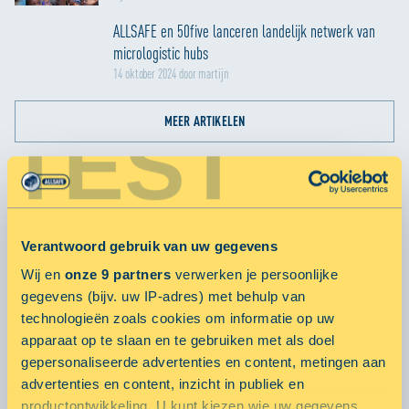
ALLSAFE en 50five lanceren landelijk netwerk van
micrologistic hubs
14 oktober 2024 door martijn
MEER ARTIKELEN
TEST
POPULARE ARTIKELEN
Smart City Hubs
Verantwoord gebruik van uw gegevens
23 oktober 2019 door
Wij en
onze 9 partners
verwerken je persoonlijke
gegevens (bijv. uw IP-adres) met behulp van
technologieën zoals cookies om informatie op uw
ALLSAFE Mini Opslag gaat voor vitaliteit met Fit20!
apparaat op te slaan en te gebruiken met als doel
10 februari 2016 door
gepersonaliseerde advertenties en content, metingen aan
advertenties en content, inzicht in publiek en
ALLSAFE neemt bezoekers VT Wonen & Design beurs
productontwikkeling. U kunt kiezen wie uw gegevens