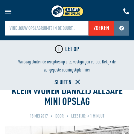
ZOEKEN
Jouw locatiediensten zijn uitgeschakeld.
LET OP
Schakel jouw locatiediensten in om deze functie te gebruiken.
HUREN VANAF ÉÉN WEEK
GRATIS TRANSP
Vandaag sluiten de recepties op onze vestigingen eerder. Bekijk de
Home
aangepaste openingstijden
hier
SLUITEN
KLEIN WONEN DANKZIJ ALLSAFE
MINI OPSLAG
18 MEI 2017
DOOR
LEESTIJD:
< 1
MINUUT