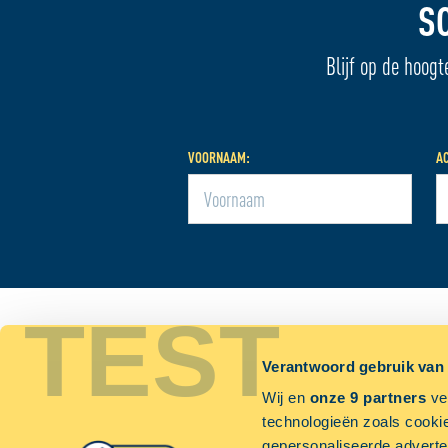
S
Blijf op de hoogt
VOORNAAM:
A
TEST
CONTACT
ACTUEE
Verantwoord gebruik van
Nie
PRIJS AANVRAGEN
Wij en
onze 9 partners
ver
Blo
technologieën zoals cookie
MAAK EEN AFSPRAAK
gepersonaliseerde adverten