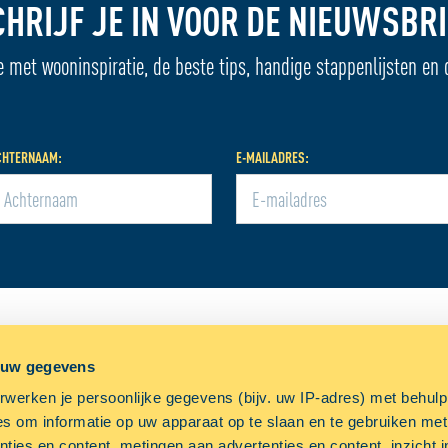
CHRIJF JE IN VOOR DE NIEUWSBRI
e met wooninspiratie, de beste tips, handige stappenlijsten en 
CHTERNAAM:
E-MAILADRES:
L
ALLSAFE
OVERIGE
 uw gegevens
uws
Over ALLSAFE
Werke
werken je persoonlijke gegevens (bijv. uw IP-adres) met behul
g
Openingstijden
Veelg
s om informatie op uw apparaat op te slaan en te gebruiken met
ties en content, metingen aan advertenties en content, inzicht i