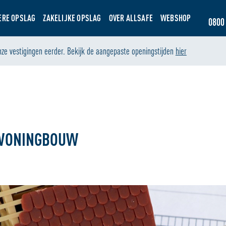
ERE OPSLAG
ZAKELIJKE OPSLAG
OVER ALLSAFE
WEBSHOP
0800 
nze vestigingen eerder. Bekijk de aangepaste openingstijden
hier
E WONINGBOUW