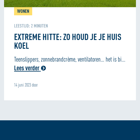
WONEN
LEESTIJD:
2
MINUTEN
EXTREME HITTE: ZO HOUD JE JE HUIS
KOEL
Teenslippers, zonnebrandcrème, ventilatoren… het is bi...
Lees verder
14 juni 2023 door