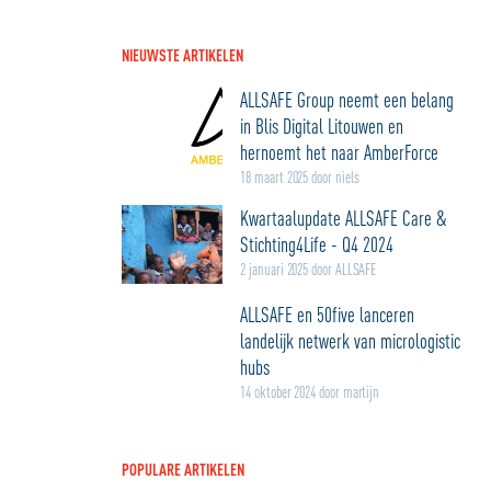
NIEUWSTE ARTIKELEN
ALLSAFE Group neemt een belang
in Blis Digital Litouwen en
hernoemt het naar AmberForce
18 maart 2025 door niels
Kwartaalupdate ALLSAFE Care &
Stichting4Life - Q4 2024
2 januari 2025 door ALLSAFE
ALLSAFE en 50five lanceren
landelijk netwerk van micrologistic
hubs
14 oktober 2024 door martijn
POPULARE ARTIKELEN