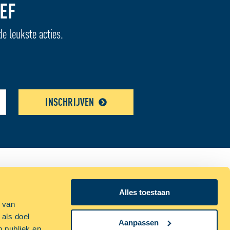
EF
de leukste acties.
INSCHRIJVEN
n bij ALLSAFE
Alles toestaan
p van
estelde vragen
 als doel
Aanpassen
n publiek en