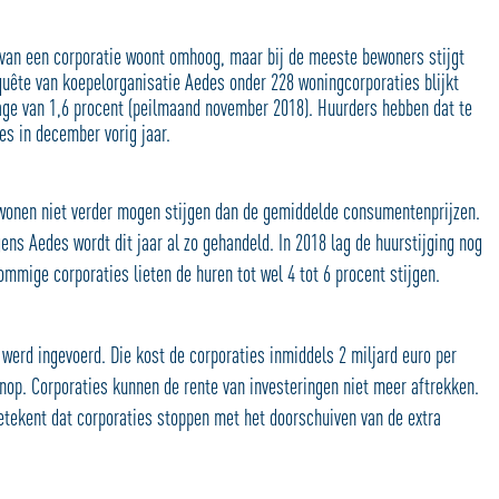
is van een corporatie woont omhoog, maar bij de meeste bewoners stijgt
nquête van koepelorganisatie Aedes onder 228 woningcorporaties blijkt
tage van 1,6 procent (peilmaand november 2018). Huurders hebben dat te
s in december vorig jaar.
l wonen niet verder mogen stijgen dan de gemiddelde consumentenprijzen.
ens Aedes wordt dit jaar al zo gehandeld. In 2018 lag de huurstijging nog
Sommige corporaties lieten de huren tot wel 4 tot 6 procent stijgen.
werd ingevoerd. Die kost de corporaties inmiddels 2 miljard euro per
enop. Corporaties kunnen de rente van investeringen niet meer aftrekken.
betekent dat corporaties stoppen met het doorschuiven van de extra