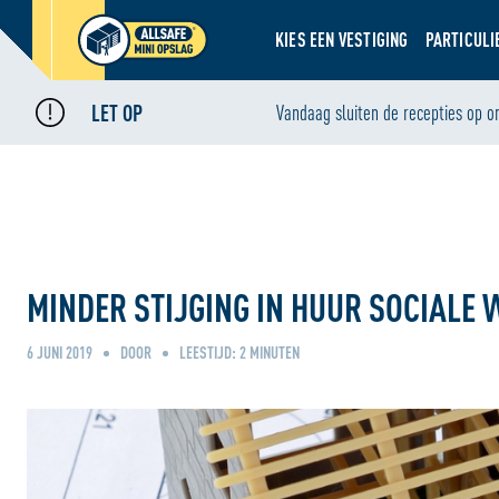
KIES EEN VESTIGING
PARTICULI
LET OP
Home
Nieuws
Vandaag sluiten de recepties op o
•
•
Minder stijging in huur sociale woningbouw
MINDER STIJGING IN HUUR SOCIAL
6 JUNI 2019
DOOR
LEESTIJD:
2
MINUTEN