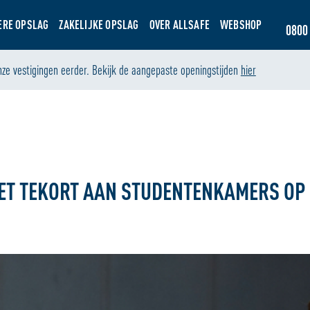
ERE OPSLAG
ZAKELIJKE OPSLAG
OVER ALLSAFE
WEBSHOP
0800 
nze vestigingen eerder. Bekijk de aangepaste openingstijden
hier
s op
 HET TEKORT AAN STUDENTENKAMERS OP