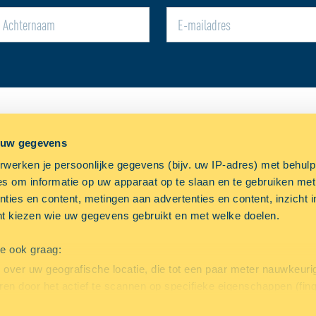
L
ALLSAFE
OVERIGE
 uw gegevens
uws
Over ALLSAFE
Werke
werken je persoonlijke gegevens (bijv. uw IP-adres) met behul
g
Openingstijden
Veelg
s om informatie op uw apparaat op te slaan en te gebruiken met
ties en content, metingen aan advertenties en content, inzicht i
uwe locaties voor
Contact
Opsla
nt kiezen wie uw gegevens gebruikt en met welke doelen.
tigingen gezocht
we ook graag:
over uw geografische locatie, die tot een paar meter nauwkeurig
ren door het actief te scannen op specifieke eigenschappen (fing
soonlijke gegevens worden verwerkt en stel uw voorkeuren in h
VERANDEREN