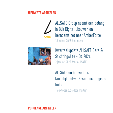
NIEUWSTE ARTIKELEN
ALLSAFE Group neemt een belang
in Blis Digital Litouwen en
hernoemt het naar AmberForce
18 maart 2025 door niels
Kwartaalupdate ALLSAFE Care &
Stichting4Life - Q4 2024
2 januari 2025 door ALLSAFE
ALLSAFE en 50five lanceren
landelijk netwerk van micrologistic
hubs
14 oktober 2024 door martijn
POPULARE ARTIKELEN