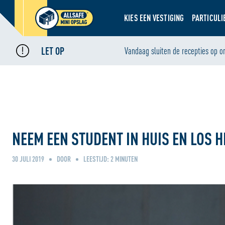
KIES EEN VESTIGING
PARTICULI
LET OP
Home
Nieuws
Vandaag sluiten de recepties op o
•
•
Neem een student in huis en los het tekort aan studentenkamer
NEEM EEN STUDENT IN HUIS EN LOS
30 JULI 2019
DOOR
LEESTIJD:
2
MINUTEN