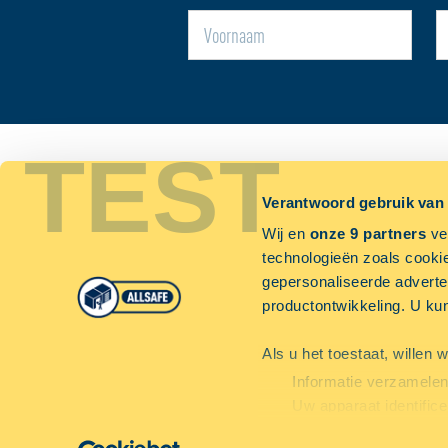
TEST
CONTACT
ACTUEE
Verantwoord gebruik van
Nie
PRIJS AANVRAGEN
Wij en
onze 9 partners
ver
Blo
technologieën zoals cookie
MAAK EEN AFSPRAAK
gepersonaliseerde adverten
Nie
productontwikkeling. U ku
ves
Als u het toestaat, willen 
Informatie verzamelen 
Uw apparaat identifice
Lees meer over hoe uw per
PRIVACY
ALGEMENE VOORWAARDEN
COOKIES
TOESTEMMING 
© 2026 - ALLSAFE