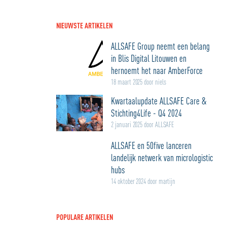
NIEUWSTE ARTIKELEN
ALLSAFE Group neemt een belang
in Blis Digital Litouwen en
hernoemt het naar AmberForce
18 maart 2025 door niels
Kwartaalupdate ALLSAFE Care &
Stichting4Life - Q4 2024
2 januari 2025 door ALLSAFE
ALLSAFE en 50five lanceren
landelijk netwerk van micrologistic
hubs
14 oktober 2024 door martijn
POPULARE ARTIKELEN