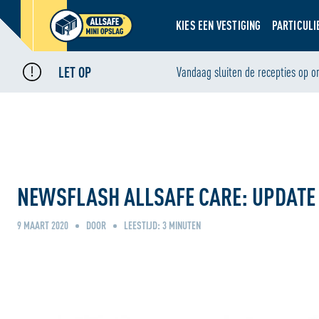
KIES EEN VESTIGING
PARTICULI
LET OP
Home
Nieuws
Vandaag sluiten de recepties op o
•
•
Newsflash ALLSAFE Care: update ALLSAFE Scholen in Kenia
NEWSFLASH ALLSAFE CARE: UPDATE 
9 MAART 2020
DOOR
LEESTIJD:
3
MINUTEN