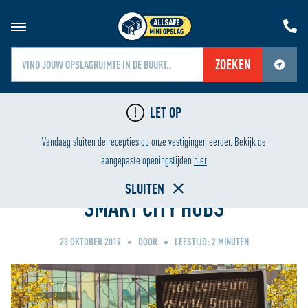
ZOEKEN
Jouw locatiediensten zijn uitgeschakeld.
LET OP
Schakel jouw locatiediensten in om deze functie te gebruiken.
LAAGSTE PRIJS
HUREN VANAF ÉÉN WEEK
Vandaag sluiten de recepties op onze vestigingen eerder. Bekijk de
Home
aangepaste openingstijden
hier
SLUITEN
SMART CITY HUBS
23 OKTOBER 2019
DOOR
LEESTIJD:
2
MINUTEN