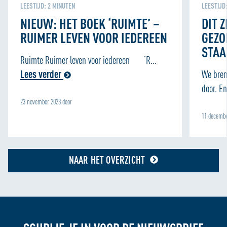
personaliseren en om functies voor social media te
LEESTIJD:
2
MINUTEN
LEESTIJD
bieden. We delen informatie over je gebruik van onze site
NIEUW: HET BOEK ‘RUIMTE’ –
DIT Z
met onze partners voor social media, adverteren en
RUIMER LEVEN VOOR IEDEREEN
GEZO
analyse zodat we ook buiten onze website een
STA
persoonlijke ervaring kunnen bieden. Voor meer
Ruimte Ruimer leven voor iedereen ‘R...
informatie over hoe wij cookies gebruiken, bekijk onze
Lees verder
We bren
Cookie Policy
door. En
23 november 2023 door
11 decembe
NAAR HET OVERZICHT