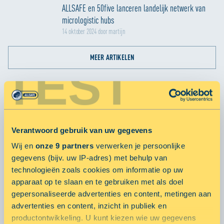
ALLSAFE en 50five lanceren landelijk netwerk van
micrologistic hubs
14 oktober 2024 door martijn
MEER ARTIKELEN
TEST
POPULARE ARTIKELEN
Smart City Hubs
Verantwoord gebruik van uw gegevens
23 oktober 2019 door
Wij en
onze 9 partners
verwerken je persoonlijke
gegevens (bijv. uw IP-adres) met behulp van
ALLSAFE Mini Opslag gaat voor vitaliteit met Fit20!
technologieën zoals cookies om informatie op uw
10 februari 2016 door
apparaat op te slaan en te gebruiken met als doel
gepersonaliseerde advertenties en content, metingen aan
advertenties en content, inzicht in publiek en
ALLSAFE Mini Opslag in gesprek met Groothuis
productontwikkeling. U kunt kiezen wie uw gegevens
Bouwgroep: een Succesformule