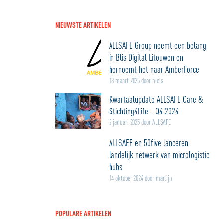
NIEUWSTE ARTIKELEN
ALLSAFE Group neemt een belang
in Blis Digital Litouwen en
hernoemt het naar AmberForce
18 maart 2025 door niels
Kwartaalupdate ALLSAFE Care &
Stichting4Life - Q4 2024
2 januari 2025 door ALLSAFE
ALLSAFE en 50five lanceren
landelijk netwerk van micrologistic
hubs
14 oktober 2024 door martijn
POPULARE ARTIKELEN