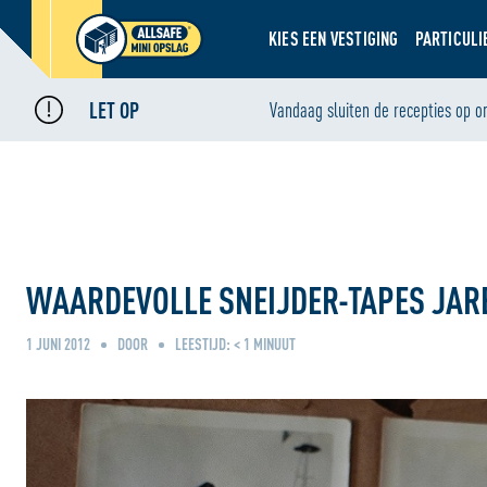
KIES EEN VESTIGING
PARTICULI
LET OP
Home
Nieuws
Vandaag sluiten de recepties op o
•
•
Waardevolle Sneijder-tapes jarenlang opgeslagen bij ALLSAFE
WAARDEVOLLE SNEIJDER-TAPES JAR
1 JUNI 2012
DOOR
LEESTIJD:
< 1
MINUUT