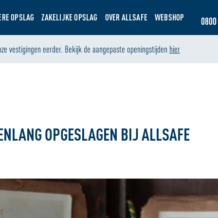
ERE OPSLAG
ZAKELIJKE OPSLAG
OVER ALLSAFE
WEBSHOP
0800 
nze vestigingen eerder. Bekijk de aangepaste openingstijden
hier
ENLANG OPGESLAGEN BIJ ALLSAFE