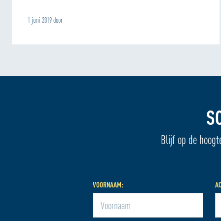
1 juni 2019 door
S
Blijf op de hoogt
VOORNAAM:
A