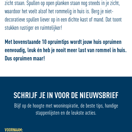
zicht staan. Spullen op open planken staan nog steeds in je zicht,
analyse zodat we ook buiten onze website een
waardoor het voelt alsof het rommelig in huis is. Berg je niet-
persoonlijke ervaring kunnen bieden. Voor meer
informatie over hoe wij cookies gebruiken, bekijk onze
decoratieve spullen liever op in een dichte kast of mand. Dat toont
Cookie Policy
stukken rustiger en ruimtelijker!
Met bovenstaande 10 opruimtips wordt jouw huis opruimen
eenvoudig, leuk én heb je nooit meer last van rommel in huis.
Dus opruimen maar!
SCHRIJF JE IN VOOR DE NIEUWSBRIEF
Blijf op de hoogte met wooninspiratie, de beste tips, handige
stappenlijsten en de leukste acties.
VOORNAAM: