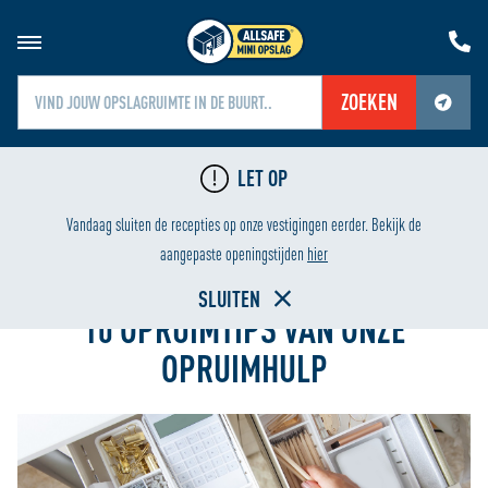
ZOEKEN
Jouw locatiediensten zijn uitgeschakeld.
LET OP
Schakel jouw locatiediensten in om deze functie te gebruiken.
IGING
LAAGSTE PRIJS
Vandaag sluiten de recepties op onze vestigingen eerder. Bekijk de
Home
aangepaste openingstijden
hier
SLUITEN
10 OPRUIMTIPS VAN ONZE
OPRUIMHULP