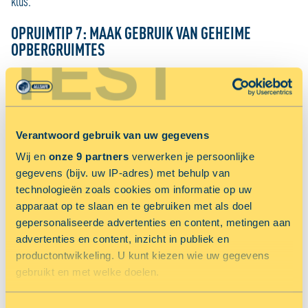
klus.
OPRUIMTIP 7: MAAK GEBRUIK VAN GEHEIME
TEST
OPBERGRUIMTES
De zitruimte onder bankjes, onder het bed of onder de trap: dit zijn
ideale plekken om spullen uit het zicht op te bergen. Handig om
iedere ruimte te benutten als je klein woont.
Verantwoord gebruik van uw gegevens
OPRUIMTIP 8: MAAK GEBRUIK VAN EXTERNE
Wij en
onze 9 partners
verwerken je persoonlijke
OPBERGRUIMTE
gegevens (bijv. uw IP-adres) met behulp van
technologieën zoals cookies om informatie op uw
Wist je dat je 80% van de spullen in je huis slechts één tot enkele
apparaat op te slaan en te gebruiken met als doel
keren per jaar aanraakt? Denk bijvoorbeeld aan koffers, ski’s,
gepersonaliseerde advertenties en content, metingen aan
vakantiespullen, boeken en seizoenskleding. Ze staan het grootste
advertenties en content, inzicht in publiek en
gedeelte van het jaar in de weg, nemen onnodig ruimte in en kunnen
productontwikkeling. U kunt kiezen wie uw gegevens
voor een rommelig huis zorgen. Geniet van een opgeruimd huis door
gebruikt en met welke doelen.
je weinig gebruikte spullen op te bergen bij een ALLSAFE Mini Opslag
Als u het toestaat, willen we ook graag: