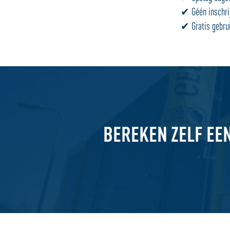
✔ Géén inschrij
✔ Gratis gebrui
BEREKEN ZELF EE