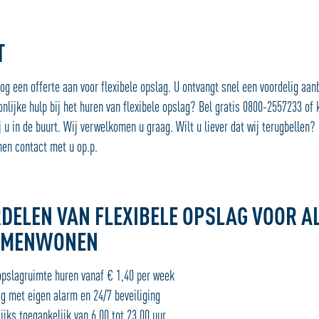
T
og een offerte aan voor flexibele opslag. U ontvangt snel een voordelig aa
nlijke hulp bij het huren van flexibele opslag? Bel gratis 0800-2557233 of
j u in de buurt. Wij verwelkomen u graag. Wilt u liever dat wij terugbellen?
men contact met u op.p.
DELEN VAN FLEXIBELE OPSLAG VOOR AL
AMENWONEN
slagruimte huren vanaf € 1,40 per week
g met eigen alarm en 24/7 beveiliging
jks toegankelijk van 6.00 tot 23.00 uur