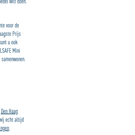
edel wilt doen.
te voor de
aagste Prijs
kunt u ook
LLSAFE Mini
at samenwonen.
,
Den Haag
ij echt altijd
ingen
.