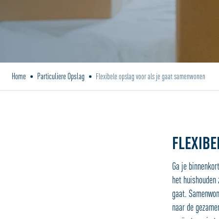
Home
Particuliere Opslag
•
•
Flexibele opslag voor als je gaat samenwonen
FLEXIB
Ga je binnenkor
het huishouden 
gaat. Samenwone
naar de gezamen