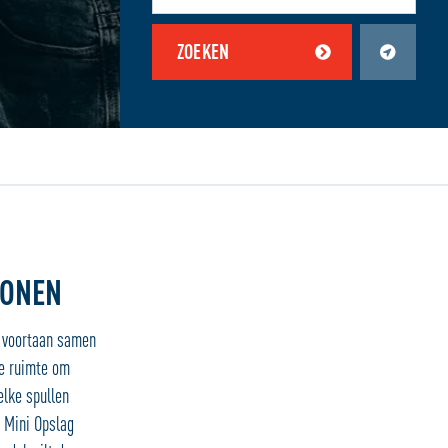
ZOEKEN
en zijn uitgeschakeld.
Schakel jouw locatiediensten in om deze functie te gebruiken.
WONEN
u voortaan samen
re ruimte om
lke spullen
E Mini Opslag