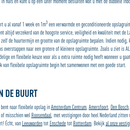
e in huis en kunt u op een later moment besluiten wat u met de dubbele inbo
3
rt u al vanaf 1 week en 1m
een verwarmde en geconditioneerde opslagruim
ent altijd verzekerd van de hoogste service, veiligheid en kwaliteit met de L
 zelf de huurtermijn en grootte van de opslagruimte bepalen. Indien nodig, 
s overstappen naar een grotere of kleinere opslagruimte. Zoals u ziet is A
delige en flexibele keuze voor als u extra ruimte nodig heeft wanneer u ga
k van flexibele opslagruimte begin het samenwonen met een goede start.
IN DE BUURT
 bent naar flexibele opslag in
Amsterdam Centrum
,
Amersfoort
,
Den Bosch
of misschien wel
Roosendaal
, met vestigingen door heel Nederland zitten w
urt! Écht, van
Leeuwarden
tot
Enschede
tot
Rotterdam
. Bekijk
al onze vestig