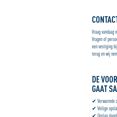
CONTAC
Vraag vandaag n
Vragen of persoo
een vestiging bi
terug en wij ne
DE VOOR
GAAT S
✔ Verwarmde op
✔ Veilige opsla
✔ Opslag dageli