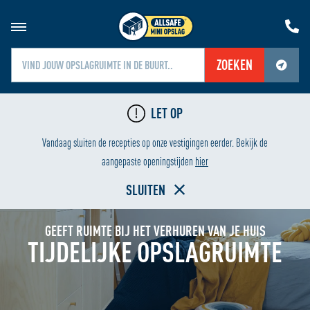
ZOEKEN
Jouw locatiediensten zijn uitgeschakeld.
LET OP
Schakel jouw locatiediensten in om deze functie te gebruiken.
G
LAAGSTE PRIJS
Vandaag sluiten de recepties op onze vestigingen eerder. Bekijk de
Home
aangepaste openingstijden
hier
SLUITEN
GEEFT RUIMTE BIJ HET VERHUREN VAN JE HUIS
TIJDELIJKE OPSLAGRUIMTE