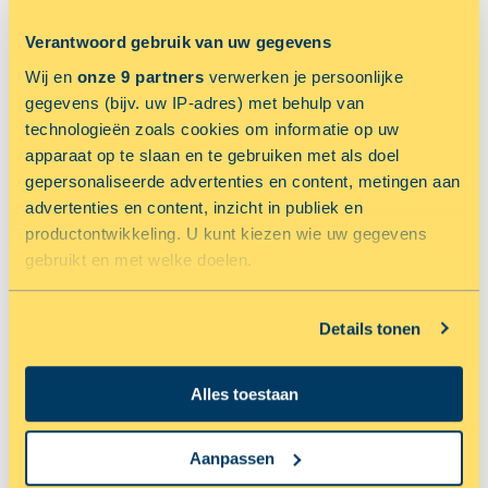
Verantwoord gebruik van uw gegevens
NU 33.33% KORTING OP OPSLAGRUIMTE
Wij en
onze 9 partners
verwerken je persoonlijke
gegevens (bijv. uw IP-adres) met behulp van
technologieën zoals cookies om informatie op uw
apparaat op te slaan en te gebruiken met als doel
gepersonaliseerde advertenties en content, metingen aan
advertenties en content, inzicht in publiek en
productontwikkeling. U kunt kiezen wie uw gegevens
gebruikt en met welke doelen.
ALKMAAR
Als u het toestaat, willen we ook graag:
Details tonen
Parelweg 8
Informatie verzamelen over uw geografische locatie,
die tot een paar meter nauwkeurig kan zijn
RESERVEER NU MET 33.33% KORTING
Alles toestaan
Uw apparaat identificeren door het actief te scannen
op specifieke eigenschappen (fingerprinting)
Lees meer over hoe uw persoonlijke gegevens worden
Aanpassen
NU 50% KORTING OP OPSLAGRUIMTE
verwerkt en stel uw voorkeuren in het
detailgedeelte
in.