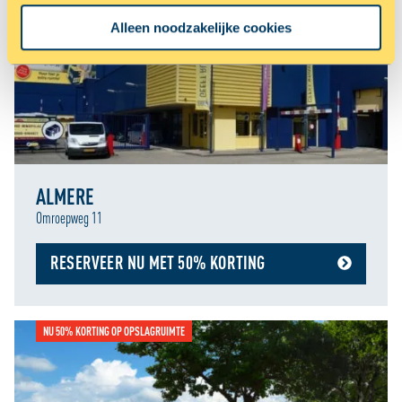
U kunt uw toestemming op elk moment wijzigen of
Alleen noodzakelijke cookies
intrekken in de Cookieverklaring.
Met cookies maken wij de website en jouw ervaring beter
en persoonlijker. Dankzij functionele cookies werkt de
website goed. Met cookies voor statistieken houden we
anoniem bij hoe de website wordt gebruikt, zodat we die
telkens een beetje beter kunnen maken. We gebruiken
ook cookies om content en advertenties te
ALMERE
personaliseren en om functies voor social media te
Omroepweg 11
bieden. We delen informatie over je gebruik van onze site
met onze partners voor social media, adverteren en
RESERVEER NU MET 50% KORTING
analyse zodat we ook buiten onze website een
persoonlijke ervaring kunnen bieden. Voor meer
informatie over hoe wij cookies gebruiken, bekijk onze
NU 50% KORTING OP OPSLAGRUIMTE
Cookie Policy