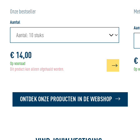
Onze bestseller
Met
Aantal
Aan
€ 14,00
€ 
Op voorraad
Dit product kan alleen afgehaald worden.
Op v
ONTDEK ONZE PRODUCTEN IN DE WEBSHOP