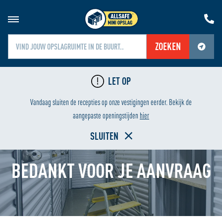
ZOEKEN
Jouw locatiediensten zijn uitgeschakeld.
LET OP
Schakel jouw locatiediensten in om deze functie te gebruiken.
LAAGSTE PRIJS
Vandaag sluiten de recepties op onze vestigingen eerder. Bekijk de
Home
aangepaste openingstijden
hier
SLUITEN
BEDANKT VOOR JE AANVRAAG