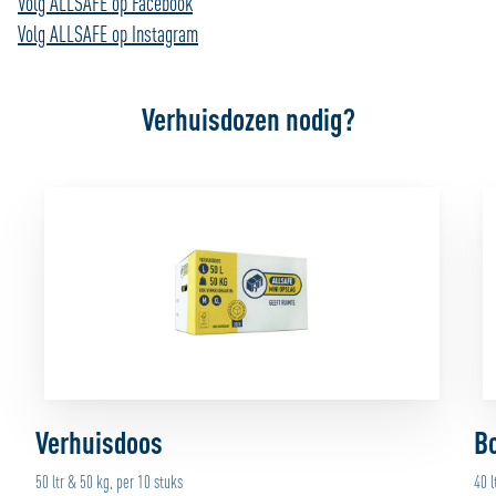
Volg ALLSAFE op Facebook
Volg ALLSAFE op Instagram
Verhuisdozen nodig?
Verhuisdoos
B
50 ltr & 50 kg, per 10 stuks
40 l