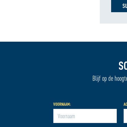
S
S
Blijf op de hoogt
VOORNAAM:
A