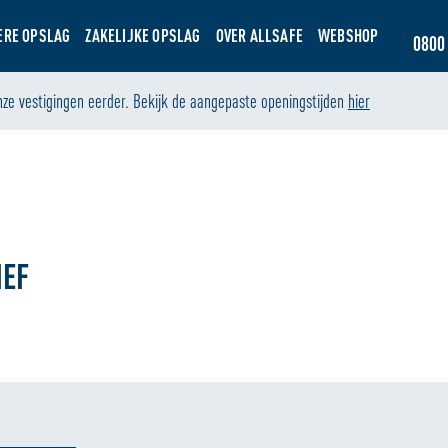
ERE OPSLAG
ZAKELIJKE OPSLAG
OVER ALLSAFE
WEBSHOP
0800 
nze vestigingen eerder. Bekijk de aangepaste openingstijden
hier
IEF