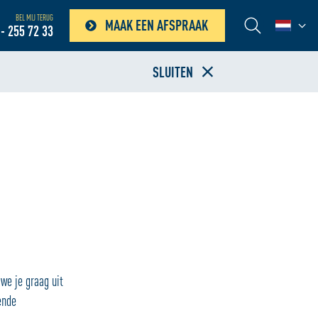
BEL MIJ TERUG
MAAK EEN AFSPRAAK
- 255 72 33
SLUITEN
we je graag uit
ende