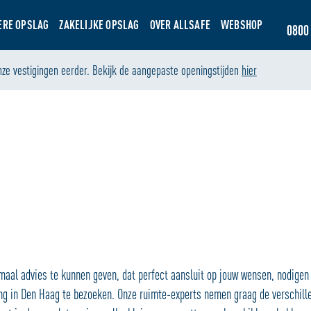
ERE OPSLAG
ZAKELIJKE OPSLAG
OVER ALLSAFE
WEBSHOP
0800 
nze vestigingen eerder. Bekijk de aangepaste openingstijden
hier
maal advies te kunnen geven, dat perfect aansluit op jouw wensen, nodigen 
ng in Den Haag te bezoeken. Onze ruimte-experts nemen graag de verschill