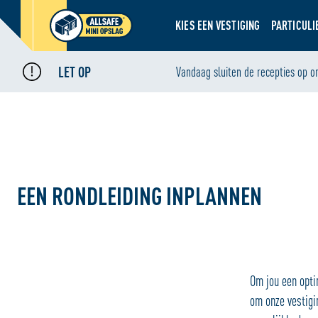
KIES EEN VESTIGING
PARTICULI
LET OP
Home
Vandaag sluiten de recepties op o
•
Een rondleiding inplannen
EEN RONDLEIDING INPLANNEN
Om jou een opti
om onze vestigi