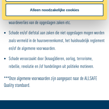
ALLSAFE is niet aansprakelijk voor:
U kunt uw toestemming op elk moment wijzigen of
Alleen noodzakelijke cookies
intrekken in de Cookieverklaring.
Indirecte schade, zoals winstderving, emotionele schade,
waardeverlies van de opgeslagen zaken etc.
Met cookies maken wij de website en jouw ervaring beter
en persoonlijker. Dankzij functionele cookies werkt de
Schade en/of diefstal aan zaken die niet opgeslagen mogen worden
website goed. Met cookies voor statistieken houden we
zoals vermeld in de huurovereenkomst, het huishoudelijk reglement
anoniem bij hoe de website wordt gebruikt, zodat we die
telkens een beetje beter kunnen maken. We gebruiken
en/of de algemene voorwaarden.
ook cookies om content en advertenties te
Schade veroorzaakt door (knaag)dieren, oorlog, terrorisme,
personaliseren en om functies voor social media te
bieden. We delen informatie over je gebruik van onze site
rebellie, revolutie en /of handelingen uit politieke motieven.
met onze partners voor social media, adverteren en
analyse zodat we ook buiten onze website een
***Onze algemene voorwaarden zijn aangepast naar de ALLSAFE
persoonlijke ervaring kunnen bieden. Voor meer
Quality standaard.
informatie over hoe wij cookies gebruiken, bekijk onze
Cookie Policy