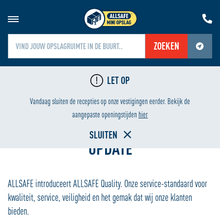
ZOEKEN
Jouw locatiediensten zijn uitgeschakeld.
LET OP
Schakel jouw locatiediensten in om deze functie te gebruiken.
LIGING
LAAGSTE PRIJS
Vandaag sluiten de recepties op onze vestigingen eerder. Bekijk de
Home
aangepaste openingstijden
hier
SLUITEN
UPDATE
ALLSAFE introduceert ALLSAFE Quality. Onze service-standaard voor
kwaliteit, service, veiligheid en het gemak dat wij onze klanten
bieden.