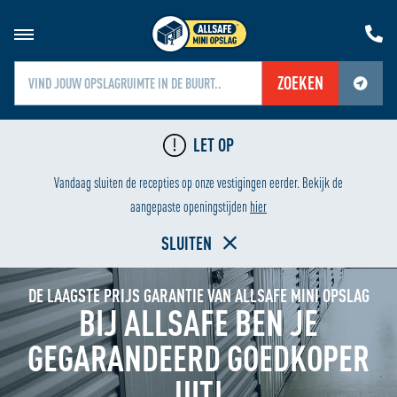
ZOEKEN
Jouw locatiediensten zijn uitgeschakeld.
LET OP
Schakel jouw locatiediensten in om deze functie te gebruiken.
LAAGSTE PRIJS
Vandaag sluiten de recepties op onze vestigingen eerder. Bekijk de
Home
aangepaste openingstijden
hier
SLUITEN
DE LAAGSTE PRIJS GARANTIE VAN ALLSAFE MINI OPSLAG
BIJ ALLSAFE BEN JE
GEGARANDEERD GOEDKOPER
UIT!