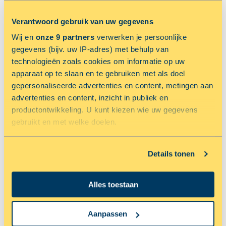
Verantwoord gebruik van uw gegevens
NU 33.33% KORTING OP OPSLAGRUIMTE
Wij en
onze 9 partners
verwerken je persoonlijke
gegevens (bijv. uw IP-adres) met behulp van
technologieën zoals cookies om informatie op uw
apparaat op te slaan en te gebruiken met als doel
gepersonaliseerde advertenties en content, metingen aan
advertenties en content, inzicht in publiek en
productontwikkeling. U kunt kiezen wie uw gegevens
gebruikt en met welke doelen.
ALKMAAR
Als u het toestaat, willen we ook graag:
Details tonen
Parelweg 8
Informatie verzamelen over uw geografische locatie,
die tot een paar meter nauwkeurig kan zijn
RESERVEER NU MET 33.33% KORTING
Alles toestaan
Uw apparaat identificeren door het actief te scannen
op specifieke eigenschappen (fingerprinting)
Lees meer over hoe uw persoonlijke gegevens worden
Aanpassen
verwerkt en stel uw voorkeuren in het
detailgedeelte
in.
NU 50% KORTING OP OPSLAGRUIMTE