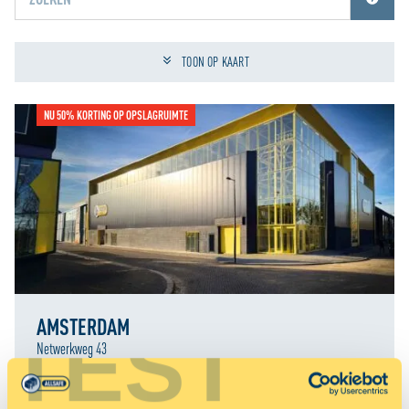
Jouw locatiediensten zijn uitgeschakeld.
Schakel jouw locatiediensten in om deze functie te gebruiken.
TOON OP KAART
NU 50% KORTING OP OPSLAGRUIMTE
AMSTERDAM
TEST
Netwerkweg 43
RESERVEER NU MET 50% KORTING