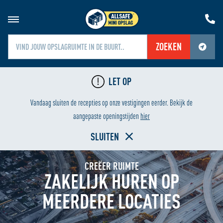
ZOEKEN
Jouw locatiediensten zijn uitgeschakeld.
LET OP
Schakel jouw locatiediensten in om deze functie te gebruiken.
LAAGSTE PRIJS
Vandaag sluiten de recepties op onze vestigingen eerder. Bekijk de
Home
aangepaste openingstijden
hier
SLUITEN
CREËER RUIMTE
ZAKELIJK HUREN OP
MEERDERE LOCATIES