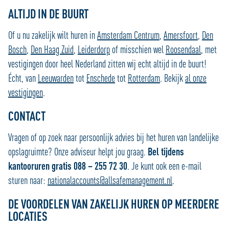
ALTIJD IN DE BUURT
Of u nu zakelijk wilt huren in
Amsterdam Centrum
,
Amersfoort
,
Den
Bosch
,
Den Haag Zuid
,
Leiderdorp
of misschien wel
Roosendaal
, met
vestigingen door heel Nederland zitten wij echt altijd in de buurt!
Écht, van
Leeuwarden
tot
Enschede
tot
Rotterdam
. Bekijk
al onze
vestigingen
.
CONTACT
Vragen of op zoek naar persoonlijk advies bij het huren van landelijke
opslagruimte? Onze adviseur helpt jou graag.
Bel tijdens
kantooruren gratis 088 – 255 72 30
. Je kunt ook een e-mail
sturen naar:
nationalaccounts@allsafemanagement.nl
.
DE VOORDELEN VAN ZAKELIJK HUREN OP MEERDERE
LOCATIES