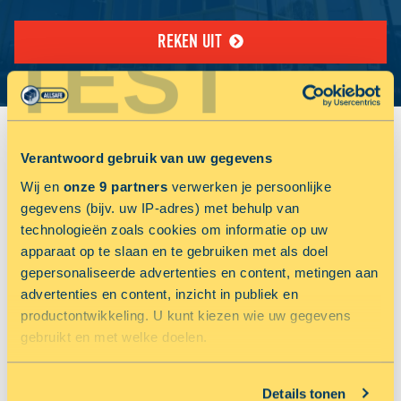
REKEN UIT
TEST
VIND JOUW VESTIGING:
Verantwoord gebruik van uw gegevens
Wij en
onze 9 partners
verwerken je persoonlijke
gegevens (bijv. uw IP-adres) met behulp van
technologieën zoals cookies om informatie op uw
apparaat op te slaan en te gebruiken met als doel
gepersonaliseerde advertenties en content, metingen aan
Jouw locatiediensten zijn uitgeschakeld.
advertenties en content, inzicht in publiek en
Schakel jouw locatiediensten in om deze functie te gebruiken.
TOON OP KAART
productontwikkeling. U kunt kiezen wie uw gegevens
gebruikt en met welke doelen.
NU 50% KORTING OP OPSLAGRUIMTE
Als u het toestaat, willen we ook graag:
Details tonen