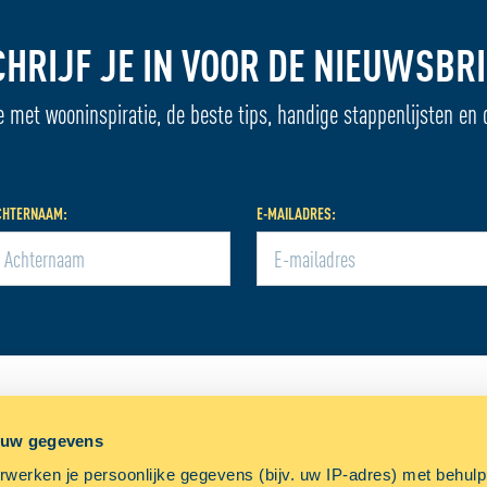
CHRIJF JE IN VOOR DE NIEUWSBRI
e met wooninspiratie, de beste tips, handige stappenlijsten en 
CHTERNAAM:
E-MAILADRES:
L
ALLSAFE
OVERIGE
 uw gegevens
uws
Over ALLSAFE
Werke
werken je persoonlijke gegevens (bijv. uw IP-adres) met behul