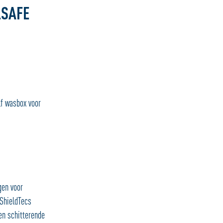
LSAFE
lf wasbox voor
gen voor
 ShieldTecs
en schitterende