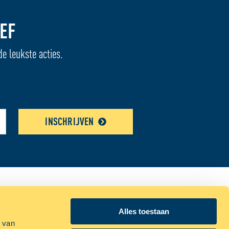
EF
de leukste acties.
INSCHRIJVEN
n bij ALLSAFE
Alles toestaan
p van