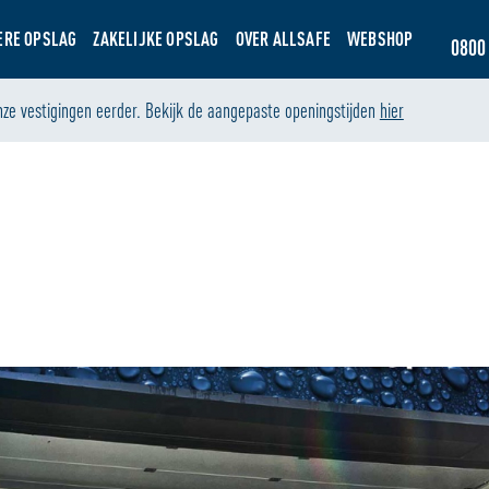
ERE OPSLAG
ZAKELIJKE OPSLAG
OVER ALLSAFE
WEBSHOP
0800 
nze vestigingen eerder. Bekijk de aangepaste openingstijden
hier