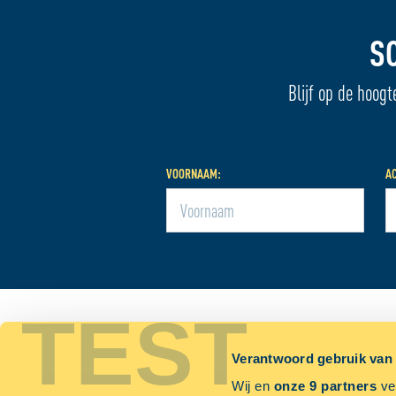
S
Blijf op de hoogt
VOORNAAM:
A
TEST
CONTACT
ACTUEE
Verantwoord gebruik van
Nie
PRIJS AANVRAGEN
Wij en
onze 9 partners
ver