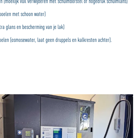
 (moeilijk vuil verwijderen met schuimborstel of hogedruk schuimlans)
poelen met schoon water)
tra glans en bescherming van je lak)
poelen (osmosewater, laat geen druppels en kalkresten achter).