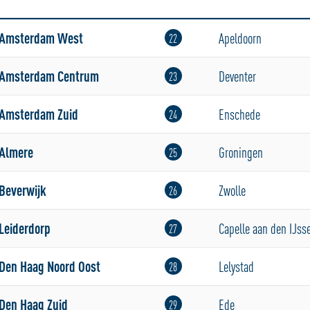
Amsterdam West
Apeldoorn
22
Amsterdam Centrum
Deventer
23
Amsterdam Zuid
Enschede
24
Almere
Groningen
25
Beverwijk
Zwolle
26
Leiderdorp
Capelle aan den IJsse
27
Den Haag Noord Oost
Lelystad
28
Den Haag Zuid
Ede
29