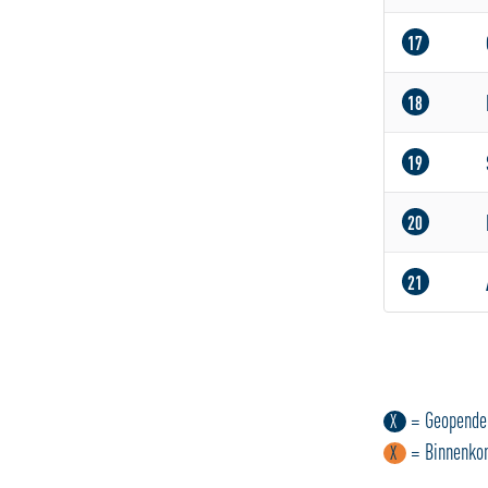
17
18
19
20
21
= Geopende 
X
= Binnenkor
X