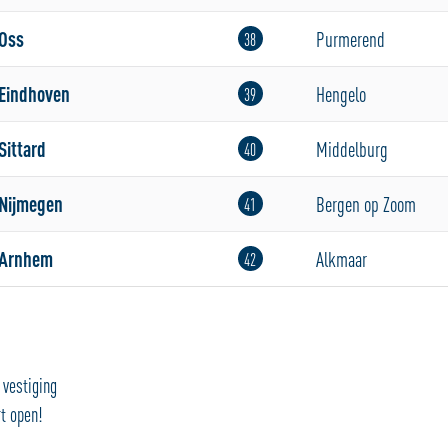
Oss
Purmerend
38
Eindhoven
Hengelo
39
Sittard
Middelburg
40
Nijmegen
Bergen op Zoom
41
Arnhem
Alkmaar
42
vestiging
t open!