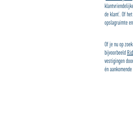
klantvriendelijk
de klant’. Of h
opslagruimte en 
Of je nu op zoek
bijvoorbeeld
Rid
vestigingen door
én aankomende 