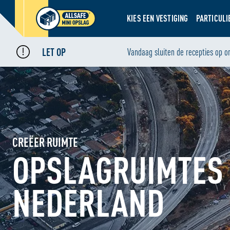
KIES EEN VESTIGING
PARTICULI
LET OP
Vandaag sluiten de recepties op o
CREËER RUIMTE
OPSLAGRUIMTES 
NEDERLAND