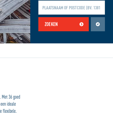
ZOEKEN
en zijn uitgeschakeld.
Schakel jouw locatiediensten in om deze functie te gebruiken.
. Met 36 goed
 een ideale
e flexibele,