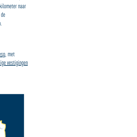
 kilometer naar
 de
.
esp
, met
dige vestigingen