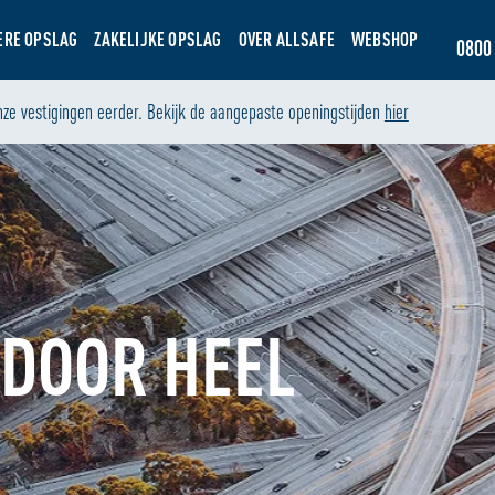
ERE OPSLAG
ZAKELIJKE OPSLAG
OVER ALLSAFE
WEBSHOP
0800 
nze vestigingen eerder. Bekijk de aangepaste openingstijden
hier
DOOR HEEL