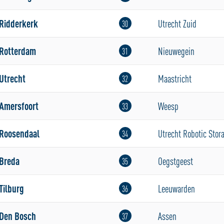
Ridderkerk
Utrecht Zuid
30
Rotterdam
Nieuwegein
31
Utrecht
Maastricht
32
Amersfoort
Weesp
33
Roosendaal
Utrecht Robotic Stor
34
Breda
Oegstgeest
35
Tilburg
Leeuwarden
36
Den Bosch
Assen
37