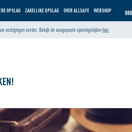
ERE OPSLAG
ZAKELIJKE OPSLAG
OVER ALLSAFE
WEBSHOP
080
nze vestigingen eerder. Bekijk de aangepaste openingstijden
hier
KEN!