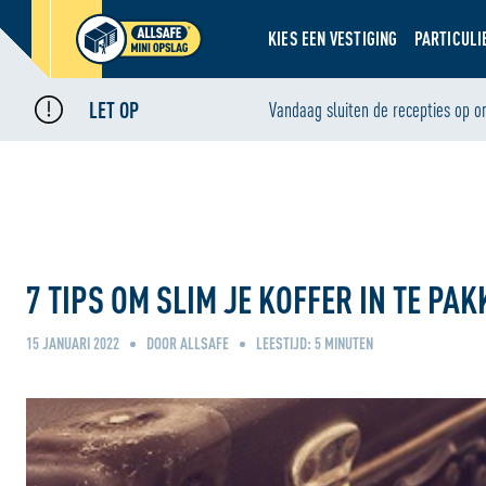
KIES EEN VESTIGING
PARTICULI
LET OP
Home
Blog
Vandaag sluiten de recepties op o
•
•
7 tips om slim je koffer in te pakken!
7 TIPS OM SLIM JE KOFFER IN TE PAK
15 JANUARI 2022
DOOR ALLSAFE
LEESTIJD:
5
MINUTEN