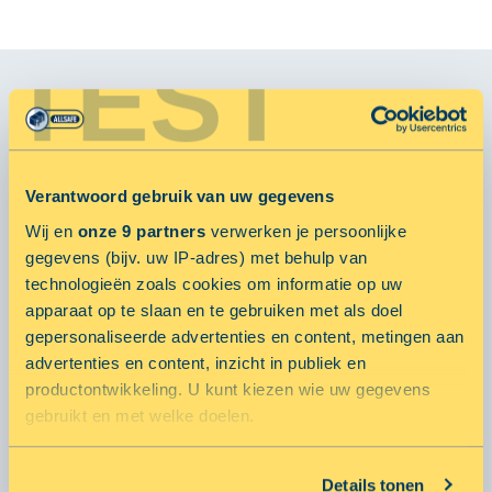
TEST
NIEUWSTE ARTIKELEN
7 tips om je meubels goed in te pakken voor opslag
28 augustus 2024 door ALLSAFE
Verantwoord gebruik van uw gegevens
Wij en
onze 9 partners
verwerken je persoonlijke
gegevens (bijv. uw IP-adres) met behulp van
Van villa naar tiny house: Eveline heeft nu meer
technologieën zoals cookies om informatie op uw
ruimte over voor leuke dingen
apparaat op te slaan en te gebruiken met als doel
28 juni 2024 door ALLSAFE
gepersonaliseerde advertenties en content, metingen aan
Zorgeloze vakantie met ALLSAFE
advertenties en content, inzicht in publiek en
18 juni 2024 door ALLSAFE
productontwikkeling. U kunt kiezen wie uw gegevens
gebruikt en met welke doelen.
Als u het toestaat, willen we ook graag:
MEER ARTIKELEN
Details tonen