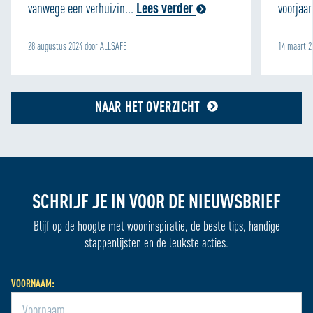
vanwege een verhuizin...
Lees verder
voorjaar
28 augustus 2024 door ALLSAFE
14 maart 2
NAAR HET OVERZICHT
SCHRIJF JE IN VOOR DE NIEUWSBRIEF
Blijf op de hoogte met wooninspiratie, de beste tips, handige
stappenlijsten en de leukste acties.
VOORNAAM: