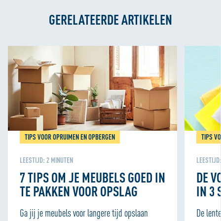
persoonlijke ervaring kunnen bieden. Voor meer
GERELATEERDE ARTIKELEN
informatie over hoe wij cookies gebruiken, bekijk onze
Cookie Policy
TIPS VOOR OPRUIMEN EN OPBERGEN
TIPS V
LEESTIJD:
2
MINUTEN
LEESTIJD
7 TIPS OM JE MEUBELS GOED IN
DE 
TE PAKKEN VOOR OPSLAG
IN 3
Ga jij je meubels voor langere tijd opslaan
De lent