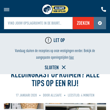
ZOEKEN
Jouw locatiediensten zijn uitgeschakeld.
LET OP
Schakel jouw locatiediensten in om deze functie te gebruiken.
LAAGSTE PRIJS
Vandaag sluiten de recepties op onze vestigingen eerder. Bekijk de
Home
aangepaste openingstijden
hier
SLUITEN
KLEDINGKAST OPRUIMEN? ALLE
TIPS OP EEN RIJ!
17 JANUARI 2020
DOOR ALLSAFE
LEESTIJD:
4
MINUTEN