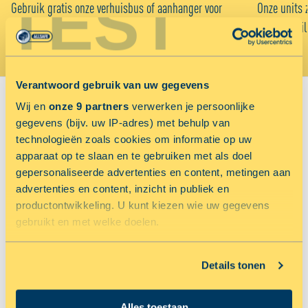
TEST
Gebruik gratis onze verhuisbus of aanhanger voor
Onze units 
het vervoer van je spullen naar ALLSAFE.
week beveil
Verantwoord gebruik van uw gegevens
Wij en
onze 9 partners
verwerken je persoonlijke
VIND JOUW VESTIGING:
Sluiten
gegevens (bijv. uw IP-adres) met behulp van
technologieën zoals cookies om informatie op uw
Sorteer op
apparaat op te slaan en te gebruiken met als doel
gepersonaliseerde advertenties en content, metingen aan
Voordeligst
Afstand in km
advertenties en content, inzicht in publiek en
productontwikkeling. U kunt kiezen wie uw gegevens
gebruikt en met welke doelen.
ALLSAFE MINI OPSLAG AMSTERDAM WEST
Jouw locatiediensten zijn uitgeschakeld.
Als u het toestaat, willen we ook graag:
Oderweg 1, 1043 AG Amsterdam, Nederland
Details tonen
Schakel jouw locatiediensten in om deze functie te gebruiken.
TOON OP KAART
Informatie verzamelen over uw geografische locatie,
KIES
die tot een paar meter nauwkeurig kan zijn
Sorry, met de door jou ingevulde adresgegevens kunnen wij geen vestigingen(en)
Alles toestaan
Uw apparaat identificeren door het actief te scannen