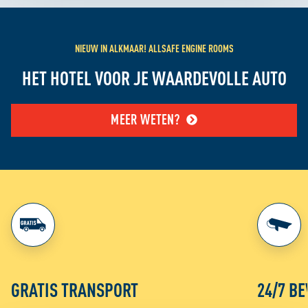
NIEUW IN ALKMAAR! ALLSAFE ENGINE ROOMS
HET HOTEL VOOR JE WAARDEVOLLE AUTO
MEER WETEN?
GRATIS TRANSPORT
24/7 BE