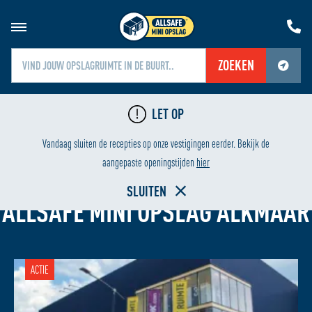
ZOEKEN
Jouw locatiediensten zijn uitgeschakeld.
LET OP
Schakel jouw locatiediensten in om deze functie te gebruiken.
24/7 BEVEILIGING
L
Vandaag sluiten de recepties op onze vestigingen eerder. Bekijk de
aangepaste openingstijden
hier
GARAGEBOX HUREN
SLUITEN
ALLSAFE MINI OPSLAG ALKMAAR
ACTIE