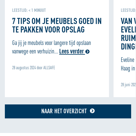
Cookie Policy
LEESTIJD:
< 1
MINUUT
LEESTIJD
7 TIPS OM JE MEUBELS GOED IN
VAN 
TE PAKKEN VOOR OPSLAG
EVEL
RUIM
Ga jij je meubels voor langere tijd opslaan
DING
vanwege een verhuizin...
Lees verder
Eveline
Haag in 
28 augustus 2024 door ALLSAFE
28 juni 20
NAAR HET OVERZICHT