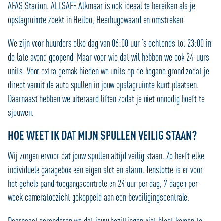
AFAS Stadion. ALLSAFE Alkmaar is ook ideaal te bereiken als je
opslagruimte zoekt in Heiloo, Heerhugowaard en omstreken.
We zijn voor huurders elke dag van 06:00 uur ’s ochtends tot 23:00 in
de late avond geopend. Maar voor wie dat wil hebben we ook 24-uurs
units. Voor extra gemak bieden we units op de begane grond zodat je
direct vanuit de auto spullen in jouw opslagruimte kunt plaatsen.
Daarnaast hebben we uiteraard liften zodat je niet onnodig hoeft te
sjouwen.
HOE WEET IK DAT MIJN SPULLEN VEILIG STAAN?
Wij zorgen ervoor dat jouw spullen altijd veilig staan. Zo heeft elke
individuele garagebox een eigen slot en alarm. Tenslotte is er voor
het gehele pand toegangscontrole en 24 uur per dag, 7 dagen per
week cameratoezicht gekoppeld aan een beveiligingscentrale.
Daarnaast garanderen we dat jouw bezittingen niet bloot komen te