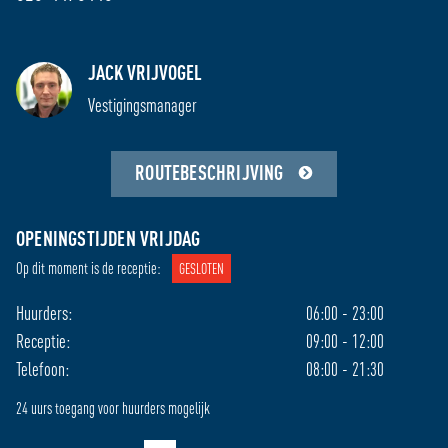
OPENINGSTIJDEN HUURDERS: 06:00 – 23:00 /
JACK VRIJVOGEL
24 UURS TOEGANG MOGELIJK
Vestigingsmanager
RECEPTIE
TELEFONIE
ROUTEBESCHRIJVING
Vr
09:00 - 12:00
08:00 - 21:30
Za
Gesloten
08:30 - 17:30
OPENINGSTIJDEN VRIJDAG
Zo
Gesloten
11:00 - 17:30
Op dit moment is de receptie:
GESLOTEN
Ma
Gesloten
08:00 - 21:30
Di
12:00 - 15:00
08:00 - 21:30
Huurders:
06:00 - 23:00
Wo
Gesloten
08:00 - 21:30
Receptie:
09:00 - 12:00
Do
Gesloten
08:00 - 21:30
Telefoon:
08:00 - 21:30
24 uurs toegang voor huurders mogelijk
Verberg openingstijden