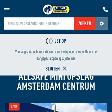
ZOEKEN
Jouw locatiediensten zijn uitgeschakeld.
LET OP
Schakel jouw locatiediensten in om deze functie te gebruiken.
LAAGSTE PRIJS
HUREN
Vandaag sluiten de recepties op onze vestigingen eerder. Bekijk de
aangepaste openingstijden
hier
GARAGEBOX HUREN
SLUITEN
ALLSAFE MINI OPSLAG
AMSTERDAM CENTRUM
ACTIE