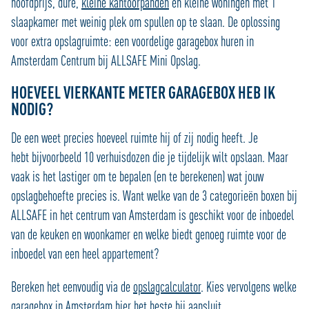
hoofdprijs, dure,
kleine kantoorpanden
en kleine woningen met 1
slaapkamer met weinig plek om spullen op te slaan. De oplossing
voor extra opslagruimte: een voordelige garagebox huren in
Amsterdam Centrum bij ALLSAFE Mini Opslag.
HOEVEEL VIERKANTE METER GARAGEBOX HEB IK
NODIG?
De een weet precies hoeveel ruimte hij of zij nodig heeft. Je
hebt bijvoorbeeld 10 verhuisdozen die je tijdelijk wilt opslaan. Maar
vaak is het lastiger om te bepalen (en te berekenen) wat jouw
opslagbehoefte precies is. Want welke van de 3 categorieën boxen bij
ALLSAFE in het centrum van Amsterdam is geschikt voor de inboedel
van de keuken en woonkamer en welke biedt genoeg ruimte voor de
inboedel van een heel appartement?
Bereken het eenvoudig via de
opslagcalculator
. Kies vervolgens welke
garagebox in Amsterdam hier het beste bij aansluit.