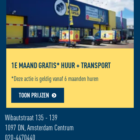
1E MAAND GRATIS* HUUR + TRANSPORT
*Deze actie is geldig vanaf 6 maanden huren
TOON PRIJZEN
ADRES LOCATIE - AMSTERDAM CENTRUM
Wibautstraat 135 - 139
1097 DN, Amsterdam Centrum
020-4470440