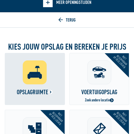
MEER OPENINGSTIJDEN
Home
KIES JOUW OPSLAG EN BEREKEN JE PRIJS
BESCHIKBAAR
NIET
OP DEZE LOCATIE
OPSLAGRUIMTE
VOERTUIGOPSLAG
Zoek andere locatie
BESCHIKBAAR
BESCHIKBAAR
NIET
NIET
OP DEZE LOCATIE
OP DEZE LOCATIE