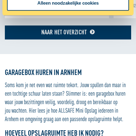
Alleen noodzakelijke cookies
intrekken in de Cookieverklaring.
28 juni 20
Met cookies maken wij de website en jouw ervaring beter
en persoonlijker. Dankzij functionele cookies werkt de
NAAR HET OVERZICHT
website goed. Met cookies voor statistieken houden we
anoniem bij hoe de website wordt gebruikt, zodat we die
telkens een beetje beter kunnen maken. We gebruiken
ook cookies om content en advertenties te
personaliseren en om functies voor social media te
bieden. We delen informatie over je gebruik van onze site
GARAGEBOX HUREN IN ARNHEM
met onze partners voor social media, adverteren en
Soms kom je net even wat ruimte tekort. Jouw spullen dan maar in
analyse zodat we ook buiten onze website een
persoonlijke ervaring kunnen bieden. Voor meer
een tochtige schuur laten staan? Slimmer is: een garagebox huren
informatie over hoe wij cookies gebruiken, bekijk onze
waar jouw bezittingen veilig, voordelig, droog en bereikbaar op
Cookie Policy
jou wachten. Hier lees je hoe ALLSAFE Mini Opslag iedereen in
Arnhem en omgeving graag aan een passende opslagruimte helpt.
HOEVEEL OPSLAGRUIMTE HEB IK NODIG?