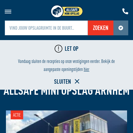
ZOEKEN
Jouw locatiediensten zijn uitgeschakeld.
LET OP
Schakel jouw locatiediensten in om deze functie te gebruiken.
24/7 BEVEILIGING
Vandaag sluiten de recepties op onze vestigingen eerder. Bekijk de
aangepaste openingstijden
hier
GARAGEBOX HUREN
SLUITEN
ALLSAFE MINI OPSLAG ARNHEM
ACTIE