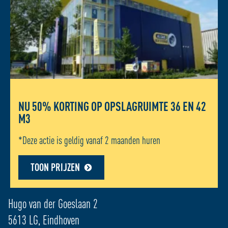
NU 50% KORTING OP OPSLAGRUIMTE 36 EN 42
M3
*Deze actie is geldig vanaf 2 maanden huren
TOON PRIJZEN
ADRES LOCATIE - EINDHOVEN
Hugo van der Goeslaan 2
5613 LG, Eindhoven