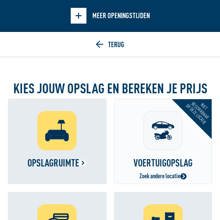
Verberg openingstijden
MEER OPENINGSTIJDEN
Home
KIES JOUW OPSLAG EN BEREKEN JE PRIJS
BESCHIKBAAR
NIET
OP DEZE LOCATIE
OPSLAGRUIMTE
VOERTUIGOPSLAG
Zoek andere locatie