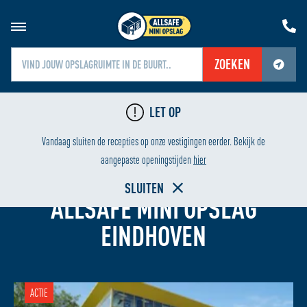
ZOEKEN
Jouw locatiediensten zijn uitgeschakeld.
LET OP
Schakel jouw locatiediensten in om deze functie te gebruiken.
LAAGSTE PRIJS
HUREN V
Vandaag sluiten de recepties op onze vestigingen eerder. Bekijk de
aangepaste openingstijden
hier
GARAGEBOX HUREN
SLUITEN
ALLSAFE MINI OPSLAG
EINDHOVEN
ACTIE