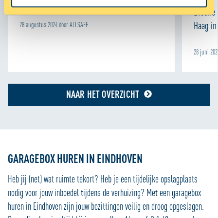
Eveline
Met cookies maken wij de website en jouw ervaring beter
Haag in 
28 augustus 2024 door ALLSAFE
en persoonlijker. Dankzij functionele cookies werkt de
website goed. Met cookies voor statistieken houden we
28 juni 20
anoniem bij hoe de website wordt gebruikt, zodat we die
telkens een beetje beter kunnen maken. We gebruiken
ook cookies om content en advertenties te
personaliseren en om functies voor social media te
NAAR HET OVERZICHT
bieden. We delen informatie over je gebruik van onze site
met onze partners voor social media, adverteren en
analyse zodat we ook buiten onze website een
persoonlijke ervaring kunnen bieden. Voor meer
informatie over hoe wij cookies gebruiken, bekijk onze
GARAGEBOX HUREN IN EINDHOVEN
Cookie Policy
Heb jij (net) wat ruimte tekort? Heb je een tijdelijke opslagplaats
nodig voor jouw inboedel tijdens de verhuizing? Met een garagebox
huren in Eindhoven zijn jouw bezittingen veilig en droog opgeslagen.