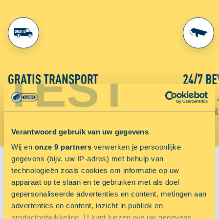
TEST
GRATIS TRANSPORT
24/7 BE
Gebruik gratis onze verhuisbus of aanhanger voor
Onze units 
het vervoer van je spullen naar ALLSAFE.
week beveil
Verantwoord gebruik van uw gegevens
Wij en
onze 9 partners
verwerken je persoonlijke
gegevens (bijv. uw IP-adres) met behulp van
technologieën zoals cookies om informatie op uw
VIND JOUW VESTIGING:
apparaat op te slaan en te gebruiken met als doel
gepersonaliseerde advertenties en content, metingen aan
Sorteer op
advertenties en content, inzicht in publiek en
Voordeligst
Afstand in km
productontwikkeling. U kunt kiezen wie uw gegevens