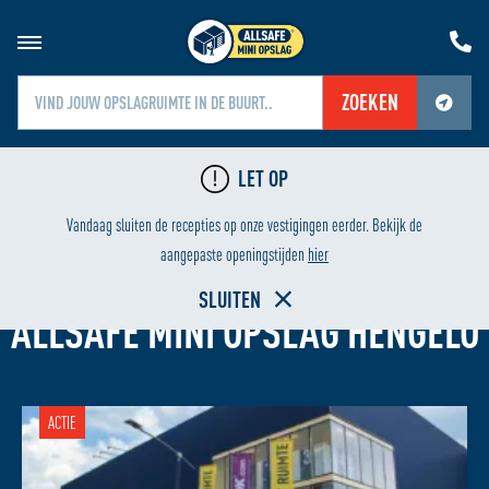
ZOEKEN
Jouw locatiediensten zijn uitgeschakeld.
LET OP
Schakel jouw locatiediensten in om deze functie te gebruiken.
24/7 BEVEILIGING
Vandaag sluiten de recepties op onze vestigingen eerder. Bekijk de
aangepaste openingstijden
hier
GARAGEBOX HUREN
SLUITEN
ALLSAFE MINI OPSLAG HENGELO
ACTIE