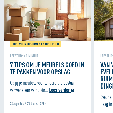
personaliseren en om functies voor social media te
bieden. We delen informatie over je gebruik van onze site
met onze partners voor social media, adverteren en
analyse zodat we ook buiten onze website een
persoonlijke ervaring kunnen bieden. Voor meer
informatie over hoe wij cookies gebruiken, bekijk onze
Cookie Policy
TIPS VOOR OPRUIMEN EN OPBERGEN
LEESTIJD:
< 1
MINUUT
LEESTIJD
7 TIPS OM JE MEUBELS GOED IN
VAN 
TE PAKKEN VOOR OPSLAG
EVEL
RUIM
Ga jij je meubels voor langere tijd opslaan
DING
vanwege een verhuizin...
Lees verder
Eveline
Haag in 
28 augustus 2024 door ALLSAFE