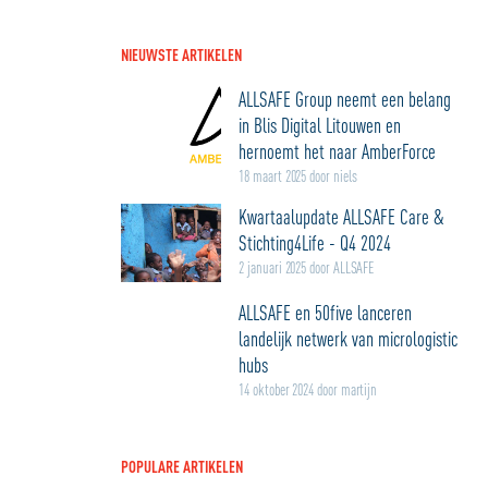
NIEUWSTE ARTIKELEN
ALLSAFE Group neemt een belang
in Blis Digital Litouwen en
hernoemt het naar AmberForce
18 maart 2025 door niels
Kwartaalupdate ALLSAFE Care &
Stichting4Life - Q4 2024
2 januari 2025 door ALLSAFE
ALLSAFE en 50five lanceren
landelijk netwerk van micrologistic
hubs
14 oktober 2024 door martijn
POPULARE ARTIKELEN