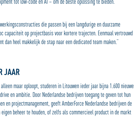
lopment tot low-code en AI – om de beste oplossing te bieden.
werkingsconstructies die passen bij een langdurige en duurzame
 capaciteit op projectbasis voor kortere trajecten. Eenmaal vertrouwd
nt dan heel makkelijk de stap naar een dedicated team maken.”
R JAAR
 alleen maar oploopt, studeren in Litouwen ieder jaar bijna 1.600 nieuwe
drive en ambitie. Door Nederlandse bedrijven toegang te geven tot hun
onen en projectmanagement, geeft AmberForce Nederlandse bedrijven de
n eigen beheer te houden, of zelfs als commercieel product in de markt