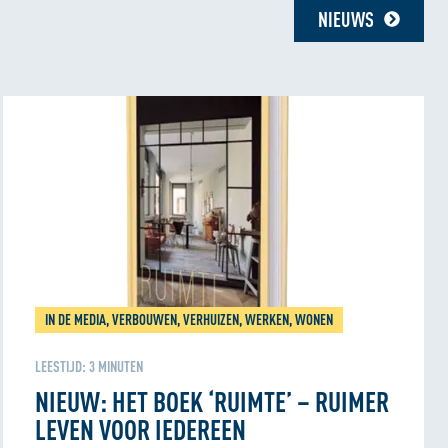
NIEUWS
IN DE MEDIA, VERBOUWEN, VERHUIZEN, WERKEN, WONEN
LEESTIJD:
3
MINUTEN
NIEUW: HET BOEK ‘RUIMTE’ – RUIMER
LEVEN VOOR IEDEREEN