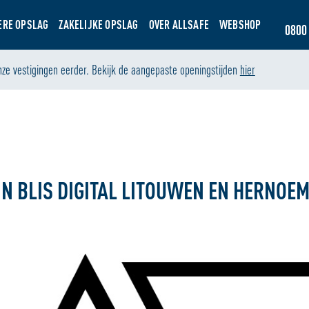
ERE OPSLAG
ZAKELIJKE OPSLAG
OVER ALLSAFE
WEBSHOP
0800 
nze vestigingen eerder. Bekijk de aangepaste openingstijden
hier
ernoemt het naar AmberForce
IN BLIS DIGITAL LITOUWEN EN HERNOE