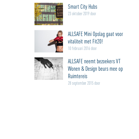
Smart City Hubs
23 oktober 2019 door
ALLSAFE Mini Opslag gaat voor
vitaliteit met Fit20!
10 februari 2016 door
ALLSAFE neemt bezoekers VT
Wonen & Design beurs mee op
Ruimtereis
28 september 2015 door