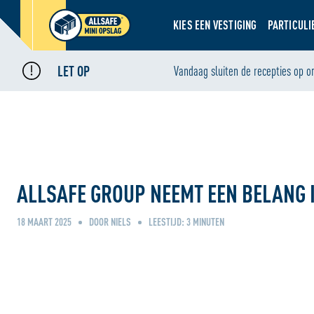
KIES EEN VESTIGING
PARTICULI
LET OP
Home
Nieuws
Vandaag sluiten de recepties op o
•
•
ALLSAFE Group neemt een belang in Blis Digital Litouwen en h
ALLSAFE GROUP NEEMT EEN BELANG 
18 MAART 2025
DOOR NIELS
LEESTIJD:
3
MINUTEN