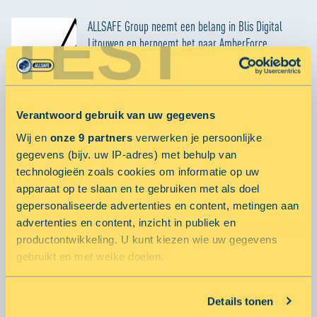
TEST
ALLSAFE Group neemt een belang in Blis Digital
Litouwen en hernoemt het naar AmberForce
18 maart 2025 door niels
Kwartaalupdate ALLSAFE Care & Stichting4Life - Q4
2024
Verantwoord gebruik van uw gegevens
2 januari 2025 door ALLSAFE
Wij en
onze 9 partners
verwerken je persoonlijke
ALLSAFE en 50five lanceren landelijk netwerk van
gegevens (bijv. uw IP-adres) met behulp van
micrologistic hubs
technologieën zoals cookies om informatie op uw
14 oktober 2024 door martijn
apparaat op te slaan en te gebruiken met als doel
gepersonaliseerde advertenties en content, metingen aan
MEER ARTIKELEN
advertenties en content, inzicht in publiek en
productontwikkeling. U kunt kiezen wie uw gegevens
gebruikt en met welke doelen.
POPULARE ARTIKELEN
Als u het toestaat, willen we ook graag:
Details tonen
Informatie verzamelen over uw geografische locatie,
Smart City Hubs