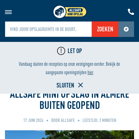
ZOEKEN
Jouw locatiediensten zijn uitgeschakeld.
LET OP
Schakel jouw locatiediensten in om deze functie te gebruiken.
LAAGSTE PRIJS
Vandaag sluiten de recepties op onze vestigingen eerder. Bekijk de
Home
aangepaste openingstijden
hier
SLUITEN
ALLSAFE MINI OPSLAG IN ALMERE
BUITEN GEOPEND
17 JUNI 2024
DOOR ALLSAFE
LEESTIJD:
2
MINUTEN