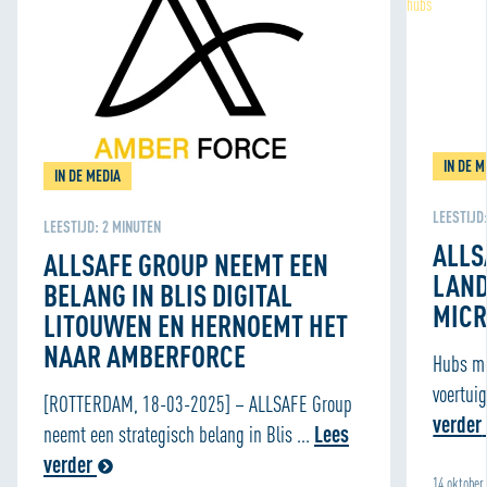
persoonlijke ervaring kunnen bieden. Voor meer
informatie over hoe wij cookies gebruiken, bekijk onze
Cookie Policy
IN DE M
IN DE MEDIA
LEESTIJD
LEESTIJD:
2
MINUTEN
ALLS
ALLSAFE GROUP NEEMT EEN
LAND
BELANG IN BLIS DIGITAL
MICR
LITOUWEN EN HERNOEMT HET
NAAR AMBERFORCE
Hubs me
voertui
[ROTTERDAM, 18-03-2025] – ALLSAFE Group
verder
neemt een strategisch belang in Blis ...
Lees
verder
14 oktober