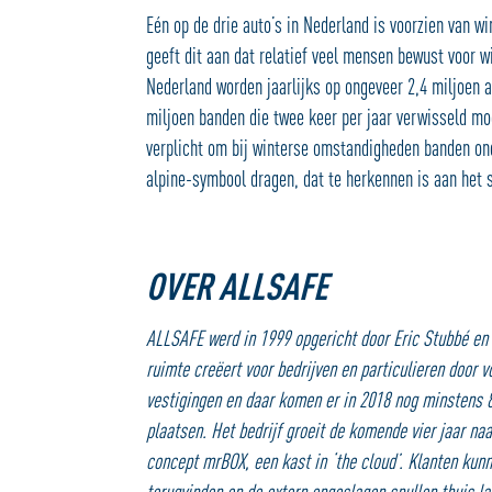
Eén op de drie auto’s in Nederland is voorzien van 
geeft dit aan dat relatief veel mensen bewust voor wi
Nederland worden jaarlijks op ongeveer 2,4 miljoen 
miljoen banden die twee keer per jaar verwisseld moe
verplicht om bij winterse omstandigheden banden ond
alpine-symbool dragen, dat te herkennen is aan het 
OVER ALLSAFE
ALLSAFE werd in 1999 opgericht door Eric Stubbé en 
ruimte creëert voor bedrijven en particulieren door v
vestigingen en daar komen er in 2018 nog minstens 8
plaatsen. Het bedrijf groeit de komende vier jaar na
concept mrBOX, een kast in ‘the cloud’. Klanten kun
terugvinden en de extern opgeslagen spullen thuis l