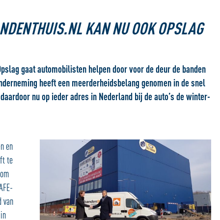
ANDENTHUIS.NL KAN NU OOK OPSLAG
pslag gaat automobilisten helpen door voor de deur de banden
onderneming heeft een meerderheidsbelang genomen in de snel
aardoor nu op ieder adres in Nederland bij de auto’s de winter-
en en
ft te
g om
SAFE-
d van
 in