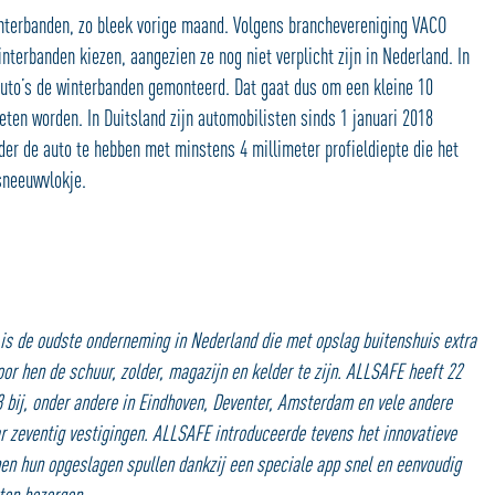
winterbanden, zo bleek vorige maand. Volgens branchevereniging VACO
nterbanden kiezen, aangezien ze nog niet verplicht zijn in Nederland. In
auto’s de winterbanden gemonteerd. Dat gaat dus om een kleine 10
ten worden. In Duitsland zijn automobilisten sinds 1 januari 2018
er de auto te hebben met minstens 4 millimeter profieldiepte die het
sneeuwvlokje.
is de oudste onderneming in Nederland die met opslag buitenshuis extra
oor hen de schuur, zolder, magazijn en kelder te zijn. ALLSAFE heeft 22
 bij, onder andere in Eindhoven, Deventer, Amsterdam en vele andere
ar zeventig vestigingen. ALLSAFE introduceerde tevens het innovatieve
nen hun opgeslagen spullen dankzij een speciale app snel en eenvoudig
aten bezorgen.