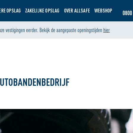
ERE OPSLAG
ZAKELIJKE OPSLAG
OVER ALLSAFE
WEBSHOP
0800 
nze vestigingen eerder. Bekijk de aangepaste openingstijden
hier
 AUTOBANDENBEDRIJF