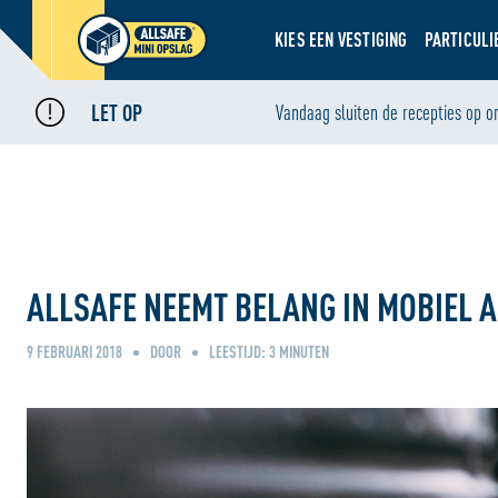
KIES EEN VESTIGING
PARTICULI
LET OP
Home
Nieuws
Vandaag sluiten de recepties op o
•
•
ALLSAFE neemt belang in mobiel autobandenbedrijf
ALLSAFE NEEMT BELANG IN MOBIEL
9 FEBRUARI 2018
DOOR
LEESTIJD:
3
MINUTEN