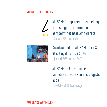
NIEUWSTE ARTIKELEN
ALLSAFE Group neemt een belang
in Blis Digital Litouwen en
hernoemt het naar AmberForce
18 maart 2025 door niels
Kwartaalupdate ALLSAFE Care &
Stichting4Life - Q4 2024
2 januari 2025 door ALLSAFE
ALLSAFE en 50five lanceren
landelijk netwerk van micrologistic
hubs
14 oktober 2024 door martijn
POPULARE ARTIKELEN