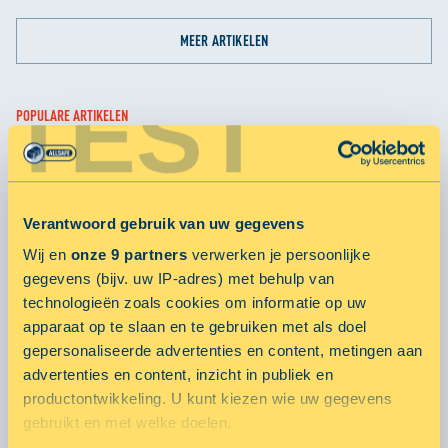
MEER ARTIKELEN
TEST
POPULARE ARTIKELEN
Smart City Hubs
23 oktober 2019 door
Verantwoord gebruik van uw gegevens
Wij en
onze 9 partners
verwerken je persoonlijke
ALLSAFE Mini Opslag gaat voor vitaliteit met Fit20!
gegevens (bijv. uw IP-adres) met behulp van
10 februari 2016 door
technologieën zoals cookies om informatie op uw
apparaat op te slaan en te gebruiken met als doel
ALLSAFE Mini Opslag in gesprek met Groothuis
gepersonaliseerde advertenties en content, metingen aan
Bouwgroep: een Succesformule
advertenties en content, inzicht in publiek en
31 oktober 2016 door
productontwikkeling. U kunt kiezen wie uw gegevens
gebruikt en met welke doelen.
MEER ARTIKELEN