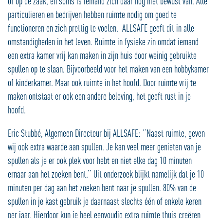
of op de zaak, en soms is iemand zich daar nog niet bewust van. Alle
particulieren en bedrijven hebben ruimte nodig om goed te
functioneren en zich prettig te voelen. ALLSAFE geeft dit in alle
omstandigheden in het leven. Ruimte in fysieke zin omdat iemand
een extra kamer vrij kan maken in zijn huis door weinig gebruikte
spullen op te slaan. Bijvoorbeeld voor het maken van een hobbykamer
of kinderkamer. Maar ook ruimte in het hoofd. Door ruimte vrij te
maken ontstaat er ook een andere beleving, het geeft rust in je
hoofd.
Eric Stubbé, Algemeen Directeur bij ALLSAFE: ‘’Naast ruimte, geven
wij ook extra waarde aan spullen. Je kan veel meer genieten van je
spullen als je er ook plek voor hebt en niet elke dag 10 minuten
ernaar aan het zoeken bent.’’ Uit onderzoek blijkt namelijk dat je 10
minuten per dag aan het zoeken bent naar je spullen. 80% van de
spullen in je kast gebruik je daarnaast slechts één of enkele keren
per jaar. Hierdoor kun je heel eenvoudig extra ruimte thuis creëren