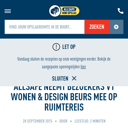
ZOEKEN
Jouw locatiediensten zijn uitgeschakeld.
LET OP
Schakel jouw locatiediensten in om deze functie te gebruiken.
LAAGSTE PRIJS
Vandaag sluiten de recepties op onze vestigingen eerder. Bekijk de
Home
aangepaste openingstijden
hier
SLUITEN
ALLSAFE NEEMT BEZOEKERS VT
WONEN & DESIGN BEURS MEE OP
RUIMTEREIS
28 SEPTEMBER 2015
DOOR
LEESTIJD:
2
MINUTEN