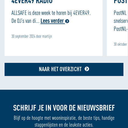
4EVER49 RADIO
POST
met onze partners voor social media, adverteren en
analyse zodat we ook buiten onze website een
ALLSAFE is deze week te horen bij 4EVER49.
PostNL 
persoonlijke ervaring kunnen bieden. Voor meer
De DJ’s van di...
Lees verder
snelser
informatie over hoe wij cookies gebruiken, bekijk onze
PostNL-
Cookie Policy
30 september 2024 door martijn
30 oktober
NAAR HET OVERZICHT
SCHRIJF JE IN VOOR DE NIEUWSBRIEF
Blijf op de hoogte met wooninspiratie, de beste tips, handige
stappenlijsten en de leukste acties.