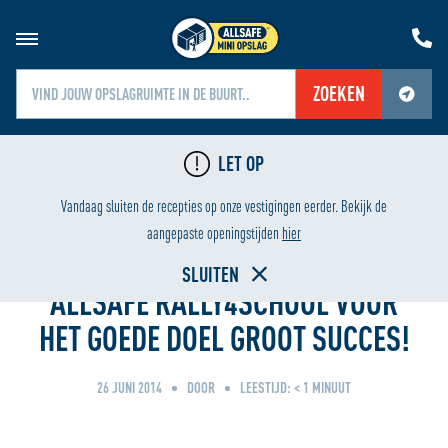
ZOEKEN
Jouw locatiediensten zijn uitgeschakeld.
LET OP
Schakel jouw locatiediensten in om deze functie te gebruiken.
GING
LAAGSTE PRIJS
Vandaag sluiten de recepties op onze vestigingen eerder. Bekijk de
Home
aangepaste openingstijden
hier
SLUITEN
ALLSAFE RALLY4SCHOOL VOOR
HET GOEDE DOEL GROOT SUCCES!
26 JUNI 2014
DOOR
LEESTIJD:
< 1
MINUUT