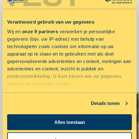
ALLSAFE neemt bezoekers VT Wonen & Design beurs
mee op Ruimtereis
Verantwoord gebruik van uw gegevens
28 september 2015 door
Wij en
onze 9 partners
verwerken je persoonlijke
gegevens (bijv. uw IP-adres) met behulp van
MEER ARTIKELEN
technologieën zoals cookies om informatie op uw
apparaat op te slaan en te gebruiken met als doel
gepersonaliseerde advertenties en content, metingen aan
advertenties en content, inzicht in publiek en
GERELATEERDE ARTIKELEN
productontwikkeling. U kunt kiezen wie uw gegevens
gebruikt en met welke doelen.
Als u het toestaat, willen we ook graag:
Details tonen
Informatie verzamelen over uw geografische locatie,
die tot een paar meter nauwkeurig kan zijn
Alles toestaan
Uw apparaat identificeren door het actief te scannen
op specifieke eigenschappen (fingerprinting)
Lees meer over hoe uw persoonlijke gegevens worden