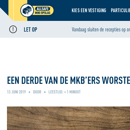
KIES EEN VESTIGING
PARTICULI
LET OP
Home
Nieuws
Vandaag sluiten de recepties op o
•
•
Een derde van de mkb'ers worstelt met balans werk en privé
EEN DERDE VAN DE MKB’ERS WORSTE
13 JUNI 2019
DOOR
LEESTIJD:
< 1
MINUUT