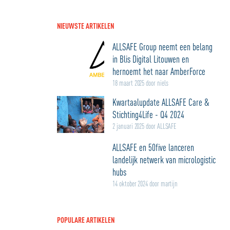
NIEUWSTE ARTIKELEN
ALLSAFE Group neemt een belang
in Blis Digital Litouwen en
hernoemt het naar AmberForce
18 maart 2025 door niels
Kwartaalupdate ALLSAFE Care &
Stichting4Life - Q4 2024
2 januari 2025 door ALLSAFE
ALLSAFE en 50five lanceren
landelijk netwerk van micrologistic
hubs
14 oktober 2024 door martijn
POPULARE ARTIKELEN