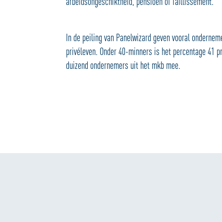
arbeidsongeschiktheid, pensioen of faillissement.
In de peiling van Panelwizard geven vooral onderneme
privéleven. Onder 40-minners is het percentage 41 p
duizend ondernemers uit het mkb mee.