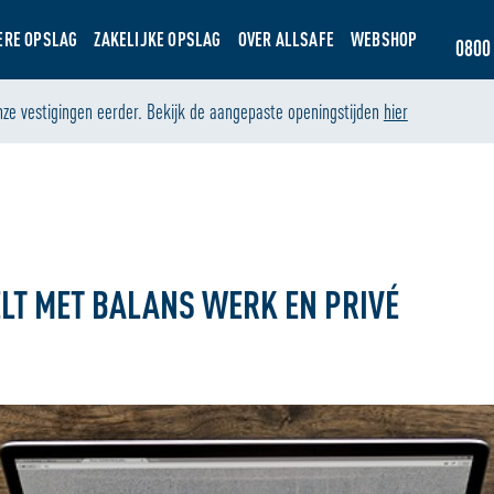
ERE OPSLAG
ZAKELIJKE OPSLAG
OVER ALLSAFE
WEBSHOP
0800 
nze vestigingen eerder. Bekijk de aangepaste openingstijden
hier
LT MET BALANS WERK EN PRIVÉ