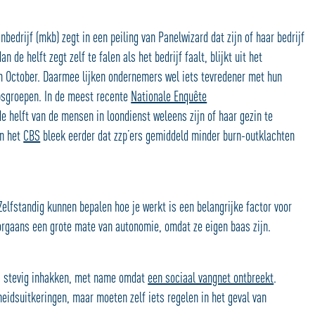
edrijf (mkb) zegt in een peiling van Panelwizard dat zijn of haar bedrijf
 de helft zegt zelf te falen als het bedrijf faalt, blijkt uit het
m October. Daarmee lijken ondernemers wel iets tevredener met hun
epsgroepen. In de meest recente
Nationale Enquête
e helft van de mensen in loondienst weleens zijn of haar gezin te
an het
CBS
bleek eerder dat zzp’ers gemiddeld minder burn-outklachten
 Zelfstandig kunnen bepalen hoe je werkt is een belangrijke factor voor
rgaans een grote mate van autonomie, omdat ze eigen baas zijn.
rs stevig inhakken, met name omdat
een sociaal vangnet ontbreekt
.
idsuitkeringen, maar moeten zelf iets regelen in het geval van