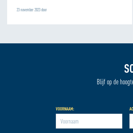
23 november 2023 door
S
Blijf op de hoogt
VOORNAAM:
A