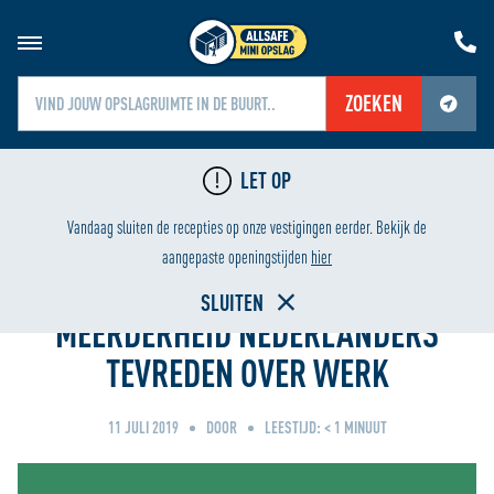
ZOEKEN
Jouw locatiediensten zijn uitgeschakeld.
LET OP
Schakel jouw locatiediensten in om deze functie te gebruiken.
GING
LAAGSTE PRIJS
Vandaag sluiten de recepties op onze vestigingen eerder. Bekijk de
Home
aangepaste openingstijden
hier
SLUITEN
MEERDERHEID NEDERLANDERS
TEVREDEN OVER WERK
11 JULI 2019
DOOR
LEESTIJD:
< 1
MINUUT