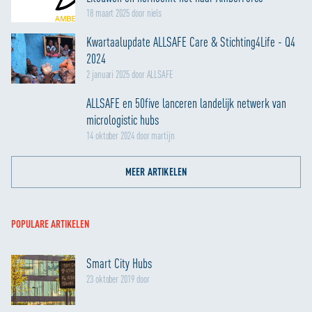
18 maart 2025 door niels
Kwartaalupdate ALLSAFE Care & Stichting4Life - Q4
2024
2 januari 2025 door ALLSAFE
ALLSAFE en 50five lanceren landelijk netwerk van
micrologistic hubs
14 oktober 2024 door martijn
MEER ARTIKELEN
POPULARE ARTIKELEN
Smart City Hubs
23 oktober 2019 door