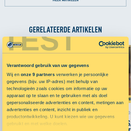
TEST
GERELATEERDE ARTIKELEN
Verantwoord gebruik van uw gegevens
Wij en
onze 9 partners
verwerken je persoonlijke
gegevens (bijv. uw IP-adres) met behulp van
technologieën zoals cookies om informatie op uw
apparaat op te slaan en te gebruiken met als doel
SAMENWERKING
OPENIN
gepersonaliseerde advertenties en content, metingen aan
advertenties en content, inzicht in publiek en
LEESTIJD:
< 1
MINUUT
LEESTIJD
productontwikkeling. U kunt kiezen wie uw gegevens
ALLSAFE PARTNER VAN
ALLS
gebruikt en met welke doelen.
4EVER49 RADIO
POST