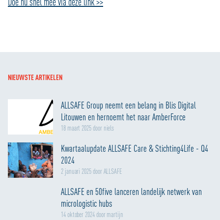
Doe nu snel mee via deze link >>
NIEUWSTE ARTIKELEN
ALLSAFE Group neemt een belang in Blis Digital
Litouwen en hernoemt het naar AmberForce
18 maart 2025 door niels
Kwartaalupdate ALLSAFE Care & Stichting4Life - Q4
2024
2 januari 2025 door ALLSAFE
ALLSAFE en 50five lanceren landelijk netwerk van
micrologistic hubs
14 oktober 2024 door martijn