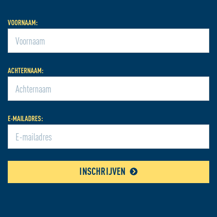
met onze partners voor social media, adverteren en
analyse zodat we ook buiten onze website een
VOORNAAM:
persoonlijke ervaring kunnen bieden. Voor meer
informatie over hoe wij cookies gebruiken, bekijk onze
Cookie Policy
ACHTERNAAM:
E-MAILADRES:
INSCHRIJVEN