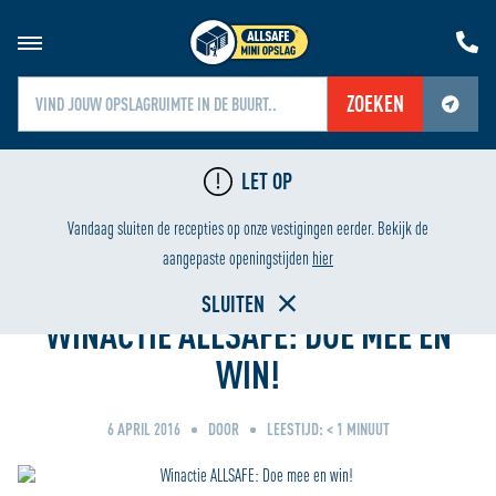
ZOEKEN
Jouw locatiediensten zijn uitgeschakeld.
LET OP
Schakel jouw locatiediensten in om deze functie te gebruiken.
LIGING
LAAGSTE PRIJS
Vandaag sluiten de recepties op onze vestigingen eerder. Bekijk de
Home
aangepaste openingstijden
hier
SLUITEN
WINACTIE ALLSAFE: DOE MEE EN
WIN!
6 APRIL 2016
DOOR
LEESTIJD:
< 1
MINUUT