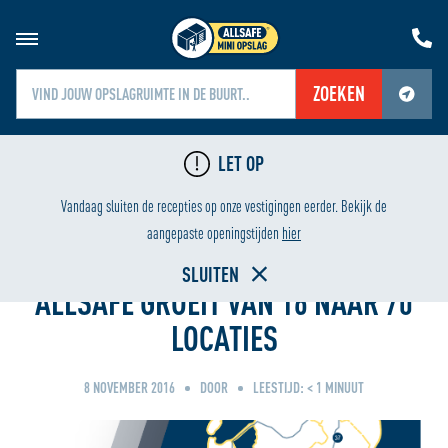
ZOEKEN
Jouw locatiediensten zijn uitgeschakeld.
LET OP
Schakel jouw locatiediensten in om deze functie te gebruiken.
IGING
LAAGSTE PRIJS
Vandaag sluiten de recepties op onze vestigingen eerder. Bekijk de
Home
aangepaste openingstijden
hier
SLUITEN
ALLSAFE GROEIT VAN 16 NAAR 70
LOCATIES
8 NOVEMBER 2016
DOOR
LEESTIJD:
< 1
MINUUT