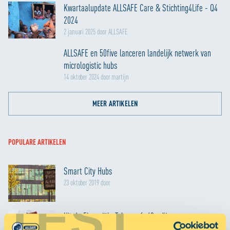
Kwartaalupdate ALLSAFE Care & Stichting4Life - Q4
2024
2 januari 2025 door ALLSAFE
ALLSAFE en 50five lanceren landelijk netwerk van
micrologistic hubs
14 oktober 2024 door martijn
MEER ARTIKELEN
POPULARE ARTIKELEN
Smart City Hubs
23 oktober 2019 door
TEST
Uit de Financiële Telegraaf: 40 miljoen euro
groeigeld voor opslagverhuurder ALLSAFE