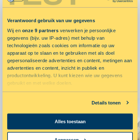
4 mei 2017 door
ALLSAFE Mini Opslag gaat voor vitaliteit met Fit20!
Verantwoord gebruik van uw gegevens
10 februari 2016 door
Wij en
onze 9 partners
verwerken je persoonlijke
gegevens (bijv. uw IP-adres) met behulp van
technologieën zoals cookies om informatie op uw
MEER ARTIKELEN
apparaat op te slaan en te gebruiken met als doel
gepersonaliseerde advertenties en content, metingen aan
advertenties en content, inzicht in publiek en
productontwikkeling. U kunt kiezen wie uw gegevens
GERELATEERDE ARTIKELEN
gebruikt en met welke doelen.
Als u het toestaat, willen we ook graag:
Details tonen
Informatie verzamelen over uw geografische locatie,
die tot een paar meter nauwkeurig kan zijn
Alles toestaan
Uw apparaat identificeren door het actief te scannen
op specifieke eigenschappen (fingerprinting)
Lees meer over hoe uw persoonlijke gegevens worden
Aanpassen