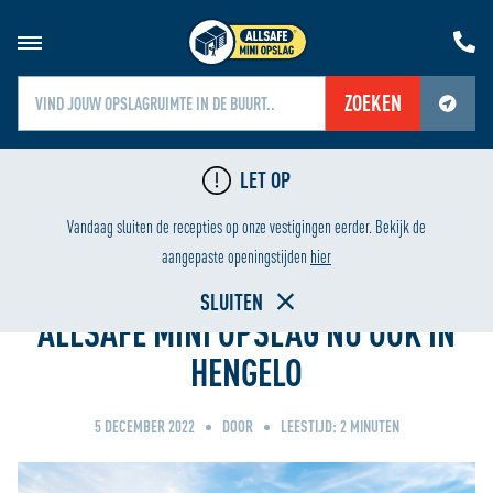
ZOEKEN
Jouw locatiediensten zijn uitgeschakeld.
LET OP
Schakel jouw locatiediensten in om deze functie te gebruiken.
ING
LAAGSTE PRIJS
Vandaag sluiten de recepties op onze vestigingen eerder. Bekijk de
Home
aangepaste openingstijden
hier
SLUITEN
ALLSAFE MINI OPSLAG NU OOK IN
HENGELO
5 DECEMBER 2022
DOOR
LEESTIJD:
2
MINUTEN