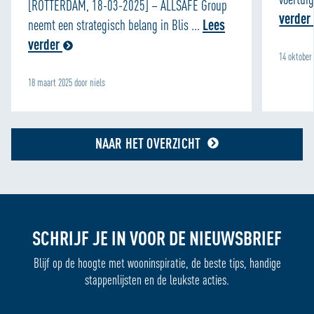
[ROTTERDAM, 18-03-2025] – ALLSAFE Group
verder
neemt een strategisch belang in Blis ...
Lees
verder
14 oktober
18 maart 2025 door niels
NAAR HET OVERZICHT
SCHRIJF JE IN VOOR DE NIEUWSBRIEF
Blijf op de hoogte met wooninspiratie, de beste tips, handige
stappenlijsten en de leukste acties.