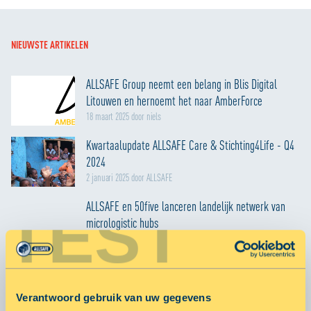
NIEUWSTE ARTIKELEN
ALLSAFE Group neemt een belang in Blis Digital
Litouwen en hernoemt het naar AmberForce
18 maart 2025 door niels
Kwartaalupdate ALLSAFE Care & Stichting4Life - Q4
2024
2 januari 2025 door ALLSAFE
ALLSAFE en 50five lanceren landelijk netwerk van
TEST
micrologistic hubs
14 oktober 2024 door martijn
MEER ARTIKELEN
Verantwoord gebruik van uw gegevens