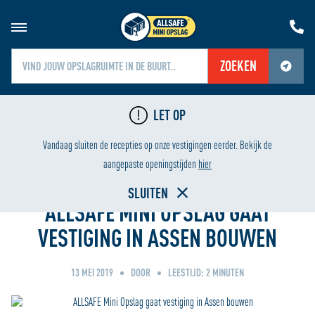
ZOEKEN
Jouw locatiediensten zijn uitgeschakeld.
LET OP
Schakel jouw locatiediensten in om deze functie te gebruiken.
GING
LAAGSTE PRIJS
Vandaag sluiten de recepties op onze vestigingen eerder. Bekijk de
Home
aangepaste openingstijden
hier
SLUITEN
ALLSAFE MINI OPSLAG GAAT
VESTIGING IN ASSEN BOUWEN
13 MEI 2019
DOOR
LEESTIJD:
2
MINUTEN