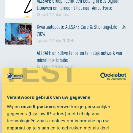
ALLSAFE Group neemt een belang in Blis Digital
Litouwen en hernoemt het naar AmberForce
18 maart 2025 door niels
Kwartaalupdate ALLSAFE Care & Stichting4Life - Q4
2024
2 januari 2025 door ALLSAFE
ALLSAFE en 50five lanceren landelijk netwerk van
TEST
micrologistic hubs
14 oktober 2024 door martijn
MEER ARTIKELEN
Verantwoord gebruik van uw gegevens
POPULARE ARTIKELEN
Wij en
onze 9 partners
verwerken je persoonlijke
gegevens (bijv. uw IP-adres) met behulp van
Smart City Hubs
technologieën zoals cookies om informatie op uw
23 oktober 2019 door
apparaat op te slaan en te gebruiken met als doel