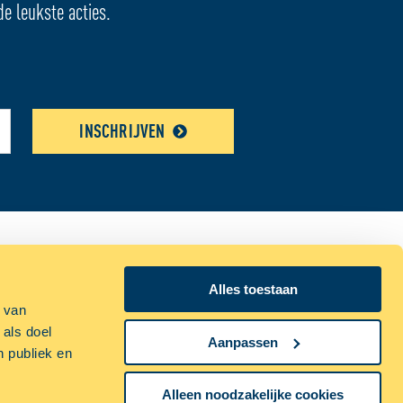
de leukste acties.
INSCHRIJVEN
n bij ALLSAFE
Alles toestaan
p van
estelde vragen
 als doel
Aanpassen
n publiek en
gcalculator
Alleen noodzakelijke cookies