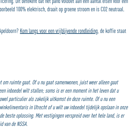
cering. Dit betekent dat het pand voldoet aan een aantal eisen voor een
oorbeeld 100% elektrisch, draait op groene stroom en is CO2 neutraal.
 Apeldoorn?
Kom langs voor een vrijblijvende rondleiding
, de koffie staat
t om ruimte gaat. Of u nu gaat samenwonen, juist weer alleen gaat
 een inboedel wilt stallen; soms is er een moment in het leven dat u
el particulier als zakelijk uitkomst én deze ruimte. Of u nu een
nkelinventaris in Utrecht of u wilt uw inboedel tijdelijk opslaan in onze
e beste oplossing. Met vestigingen verspreid over het hele land, is er
lid van de NSSA.