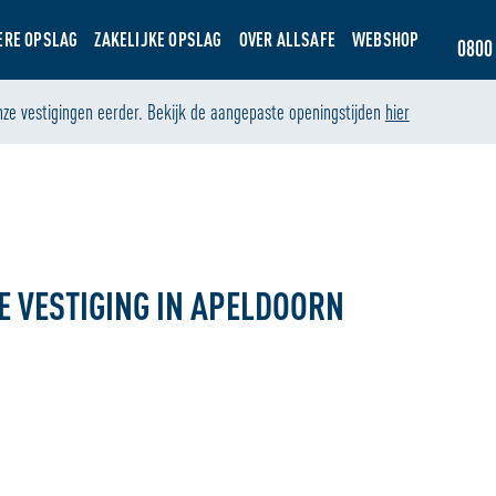
ERE OPSLAG
ZAKELIJKE OPSLAG
OVER ALLSAFE
WEBSHOP
0800 
nze vestigingen eerder. Bekijk de aangepaste openingstijden
hier
E VESTIGING IN APELDOORN