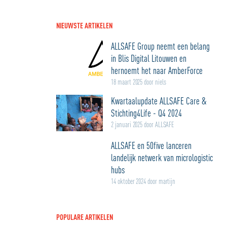
NIEUWSTE ARTIKELEN
ALLSAFE Group neemt een belang
in Blis Digital Litouwen en
hernoemt het naar AmberForce
18 maart 2025 door niels
Kwartaalupdate ALLSAFE Care &
Stichting4Life - Q4 2024
2 januari 2025 door ALLSAFE
ALLSAFE en 50five lanceren
landelijk netwerk van micrologistic
hubs
14 oktober 2024 door martijn
POPULARE ARTIKELEN