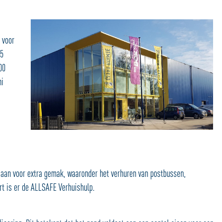
 voor
75
00
ni
 aan voor extra gemak, waaronder het verhuren van postbussen,
t is er de ALLSAFE Verhuishulp.