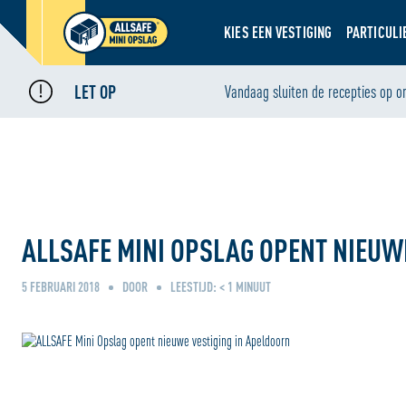
KIES EEN VESTIGING
PARTICULI
LET OP
Home
Nieuws
Vandaag sluiten de recepties op o
•
•
ALLSAFE Mini Opslag opent nieuwe vestiging in Apeldoorn
ALLSAFE MINI OPSLAG OPENT NIEUW
5 FEBRUARI 2018
DOOR
LEESTIJD:
< 1
MINUUT