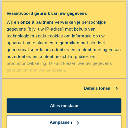
2024
2 januari 2025 door ALLSAFE
Verantwoord gebruik van uw gegevens
ALLSAFE en 50five lanceren landelijk netwerk van
Wij en
onze 9 partners
verwerken je persoonlijke
micrologistic hubs
gegevens (bijv. uw IP-adres) met behulp van
14 oktober 2024 door martijn
technologieën zoals cookies om informatie op uw
apparaat op te slaan en te gebruiken met als doel
MEER ARTIKELEN
gepersonaliseerde advertenties en content, metingen aan
advertenties en content, inzicht in publiek en
productontwikkeling. U kunt kiezen wie uw gegevens
POPULARE ARTIKELEN
gebruikt en met welke doelen.
Smart City Hubs
Als u het toestaat, willen we ook graag:
Details tonen
23 oktober 2019 door
Informatie verzamelen over uw geografische locatie,
die tot een paar meter nauwkeurig kan zijn
Alles toestaan
Uw apparaat identificeren door het actief te scannen
ALLSAFE Mini Opslag gaat voor vitaliteit met Fit20!
op specifieke eigenschappen (fingerprinting)
10 februari 2016 door
Lees meer over hoe uw persoonlijke gegevens worden
Aanpassen
verwerkt en stel uw voorkeuren in het
detailgedeelte
in.