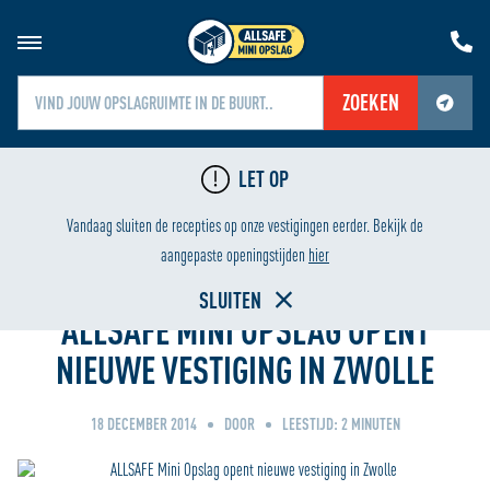
ZOEKEN
Jouw locatiediensten zijn uitgeschakeld.
LET OP
Schakel jouw locatiediensten in om deze functie te gebruiken.
LAAGSTE PRIJS
Vandaag sluiten de recepties op onze vestigingen eerder. Bekijk de
Home
aangepaste openingstijden
hier
SLUITEN
ALLSAFE MINI OPSLAG OPENT
NIEUWE VESTIGING IN ZWOLLE
18 DECEMBER 2014
DOOR
LEESTIJD:
2
MINUTEN