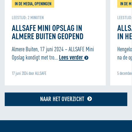
IN DE MEDIA, OPENINGEN
IN DE M
LEESTIJD:
2
MINUTEN
LEESTIJD
ALLSAFE MINI OPSLAG IN
ALLS
ALMERE BUITEN GEOPEND
IN H
Almere Buiten, 17 juni 2024 – ALLSAFE Mini
Hengelo
Opslag kondigt met tro...
Lees verder
na de o
17 juni 2024 door ALLSAFE
5 december
NAAR HET OVERZICHT