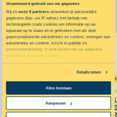
Verantwoord gebruik van uw gegevens
Wij en
onze 9 partners
verwerken je persoonlijke
GERELATEERDE ARTIKELEN
gegevens (bijv. uw IP-adres) met behulp van
technologieën zoals cookies om informatie op uw
apparaat op te slaan en te gebruiken met als doel
gepersonaliseerde advertenties en content, metingen aan
advertenties en content, inzicht in publiek en
productontwikkeling. U kunt kiezen wie uw gegevens
gebruikt en met welke doelen.
Als u het toestaat, willen we ook graag:
Details tonen
Informatie verzamelen over uw geografische locatie,
IN DE M
IN DE MEDIA
die tot een paar meter nauwkeurig kan zijn
Alles toestaan
Uw apparaat identificeren door het actief te scannen
LEESTIJD
LEESTIJD:
< 1
MINUUT
op specifieke eigenschappen (fingerprinting)
ALLS
ALLSAFE GROUP NEEMT EEN
Lees meer over hoe uw persoonlijke gegevens worden
Aanpassen
LAND
BELANG IN BLIS DIGITAL
verwerkt en stel uw voorkeuren in het
detailgedeelte
in.
MICR
U kunt uw toestemming op elk moment wijzigen of
LITOUWEN EN HERNOEMT HET