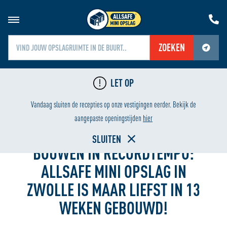
ZOEKEN
Jouw locatiediensten zijn uitgeschakeld.
LET OP
Schakel jouw locatiediensten in om deze functie te gebruiken.
LAAGSTE PRIJS
HUREN VANAF ÉÉN WEEK
Vandaag sluiten de recepties op onze vestigingen eerder. Bekijk de
Home
aangepaste openingstijden
hier
SLUITEN
BOUWEN IN RECORDTEMPO:
ALLSAFE MINI OPSLAG IN
ZWOLLE IS MAAR LIEFST IN 13
WEKEN GEBOUWD!