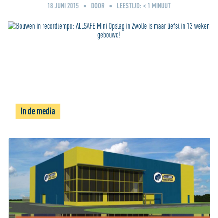
18 JUNI 2015
DOOR
LEESTIJD:
< 1
MINUUT
In de media