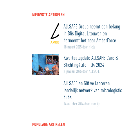
NIEUWSTE ARTIKELEN
ALLSAFE Group neemt een belang
in Blis Digital Litouwen en
hernoemt het naar AmberForce
18 maart 2025 door niels
Kwartaalupdate ALLSAFE Care &
Stichting4Life - Q4 2024
2 januari 2025 door ALLSAFE
ALLSAFE en 50five lanceren
landelijk netwerk van micrologistic
hubs
14 oktober 2024 door martijn
POPULARE ARTIKELEN