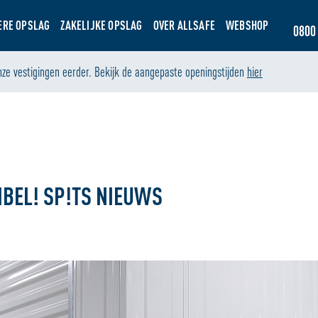
ERE OPSLAG
ZAKELIJKE OPSLAG
OVER ALLSAFE
WEBSHOP
0800 
nze vestigingen eerder. Bekijk de aangepaste openingstijden
hier
IBEL! SP!TS NIEUWS