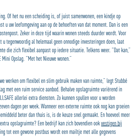
ng. Of het nu een scheiding is, of juist samenwonen, een kindje op
 past u uw leefomgeving aan op de behoeften van dat moment. Dan is een
ostenpost. Zeker in deze tijd waarin wonen steeds duurder wordt. Voor
t u tegenwoordig al helemaal geen onnodige investeringen doen, laat
mte die zich flexibel aanpast op iedere situatie. Telkens weer. “Dat kan,”
FE Mini Opslag. “Met het Nieuwe wonen.”
euwe werken om flexibel en slim gebruik maken van ruimte,” legt Stubbé
slag met een ruim service aanbod. Behalve opslagruimte variërend in
ALLSAFE allerlei extra diensten. Zo kunnen spullen voor u worden
, zeven dagen per week. Wanneer een externe ruimte ook nog kan groeien
gemiddeld beter dan thuis is, is de keuze snel gemaakt. En hoeveel meer
xtra opslagruimte? Een bedrijf kan zich bovendien ook
vestigen bij
lling tot een gewone postbus wordt een mailtje met alle gegevens