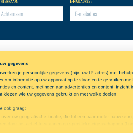
CHTERNAAM:
E-MAILADRES:
L
ALLSAFE
OVERIGE
 uw gegevens
uws
Over ALLSAFE
Werke
werken je persoonlijke gegevens (bijv. uw IP-adres) met behul
g
Openingstijden
Veelg
s om informatie op uw apparaat op te slaan en te gebruiken met
ties en content, metingen aan advertenties en content, inzicht i
uwe locaties voor
Contact
Opsla
nt kiezen wie uw gegevens gebruikt en met welke doelen.
tigingen gezocht
we ook graag:
over uw geografische locatie, die tot een paar meter nauwkeurig
ren door het actief te scannen op specifieke eigenschappen (fing
soonlijke gegevens worden verwerkt en stel uw voorkeuren in h