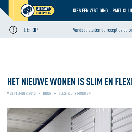
KIES EEN VESTIGING
PARTICULI
LET OP
Home
Nieuws
Vandaag sluiten de recepties op o
•
•
Het Nieuwe wonen is slim en flexibel! Sp!ts Nieuws
HET NIEUWE WONEN IS SLIM EN FLEX
9 SEPTEMBER 2013
DOOR
LEESTIJD:
2
MINUTEN