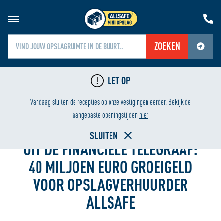
ZOEKEN
Jouw locatiediensten zijn uitgeschakeld.
LET OP
Schakel jouw locatiediensten in om deze functie te gebruiken.
G
LAAGSTE PRIJS
Vandaag sluiten de recepties op onze vestigingen eerder. Bekijk de
Home
aangepaste openingstijden
hier
SLUITEN
UIT DE FINANCIËLE TELEGRAAF:
40 MILJOEN EURO GROEIGELD
VOOR OPSLAGVERHUURDER
ALLSAFE