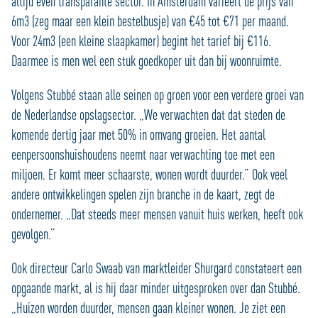
altijd even transparante sector. In Amsterdam varieert de prijs van
6m3 (zeg maar een klein bestelbusje) van €45 tot €71 per maand.
Voor 24m3 (een kleine slaapkamer) begint het tarief bij €116.
Daarmee is men wel een stuk goedkoper uit dan bij woonruimte.
Volgens Stubbé staan alle seinen op groen voor een verdere groei van
de Nederlandse opslagsector. „We verwachten dat dat steden de
komende dertig jaar met 50% in omvang groeien. Het aantal
eenpersoonshuishoudens neemt naar verwachting toe met een
miljoen. Er komt meer schaarste, wonen wordt duurder.” Ook veel
andere ontwikkelingen spelen zijn branche in de kaart, zegt de
ondernemer. „Dat steeds meer mensen vanuit huis werken, heeft ook
gevolgen.”
Ook directeur Carlo Swaab van marktleider Shurgard constateert een
opgaande markt, al is hij daar minder uitgesproken over dan Stubbé.
„Huizen worden duurder, mensen gaan kleiner wonen. Je ziet een