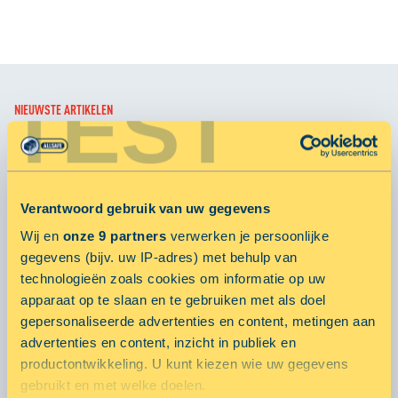
TEST
NIEUWSTE ARTIKELEN
ALLSAFE Group neemt een belang in Blis Digital
Litouwen en hernoemt het naar AmberForce
18 maart 2025 door niels
Verantwoord gebruik van uw gegevens
Kwartaalupdate ALLSAFE Care & Stichting4Life - Q4
Wij en
onze 9 partners
verwerken je persoonlijke
2024
gegevens (bijv. uw IP-adres) met behulp van
technologieën zoals cookies om informatie op uw
2 januari 2025 door ALLSAFE
apparaat op te slaan en te gebruiken met als doel
ALLSAFE en 50five lanceren landelijk netwerk van
gepersonaliseerde advertenties en content, metingen aan
micrologistic hubs
advertenties en content, inzicht in publiek en
14 oktober 2024 door martijn
productontwikkeling. U kunt kiezen wie uw gegevens
gebruikt en met welke doelen.