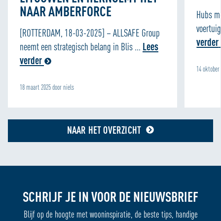
NAAR AMBERFORCE
Hubs me
voertui
[ROTTERDAM, 18-03-2025] – ALLSAFE Group
verder
neemt een strategisch belang in Blis ...
Lees
verder
14 oktober
18 maart 2025 door niels
NAAR HET OVERZICHT
SCHRIJF JE IN VOOR DE NIEUWSBRIEF
Blijf op de hoogte met wooninspiratie, de beste tips, handige